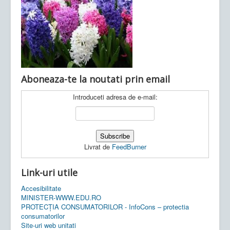
Ultimele articole:
Vi, 04.11.2022 -
Inspectoratul Școlar
Județean Mehedinți
Aboneaza-te la noutati prin email
Introduceti adresa de e-mail:
Livrat de
FeedBurner
Link-uri utile
Accesibilitate
MINISTER-WWW.EDU.RO
PROTECȚIA CONSUMATORILOR - InfoCons – protectia
consumatorilor
Site-uri web unitati