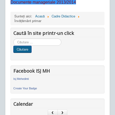
Documente manageriale 2013/2014
Sunteți aici:
Acasă
Cadre Didactice
Învățământ primar
Caută în site printr-un click
Cauta
in
Căutare
site
Facebook ISJ MH
Isj Mehedinti
Create Your Badge
Calendar