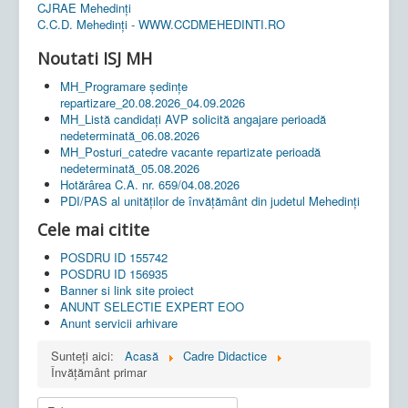
CJRAE Mehedinți
C.C.D. Mehedinţi - WWW.CCDMEHEDINTI.RO
Noutati ISJ MH
MH_Programare ședințe
repartizare_20.08.2026_04.09.2026
MH_Listă candidați AVP solicită angajare perioadă
nedeterminată_06.08.2026
MH_Posturi_catedre vacante repartizate perioadă
nedeterminată_05.08.2026
Hotărârea C.A. nr. 659/04.08.2026
PDI/PAS al unităților de învățământ din judetul Mehedinți
Cele mai citite
POSDRU ID 155742
POSDRU ID 156935
Banner si link site proiect
ANUNT SELECTIE EXPERT EOO
Anunt servicii arhivare
Sunteți aici:
Acasă
Cadre Didactice
Învățământ primar