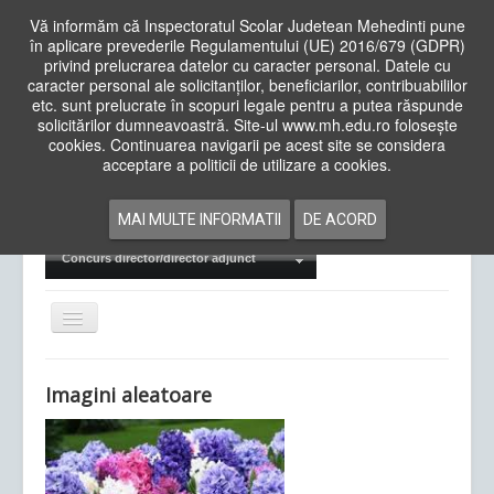
Vă informăm că Inspectoratul Scolar Judetean Mehedinti pune
în aplicare prevederile Regulamentului (UE) 2016/679 (GDPR)
privind prelucrarea datelor cu caracter personal. Datele cu
caracter personal ale solicitanților, beneficiarilor, contribuabililor
Cauta
etc. sunt prelucrate în scopuri legale pentru a putea răspunde
in
solicitărilor dumneavoastră. Site-ul www.mh.edu.ro folosește
site
cookies. Continuarea navigarii pe acest site se considera
Acasa
Cadre Didactice
acceptare a politicii de utilizare a cookies.
Departamente
Proiecte
MAI MULTE INFORMATII
DE ACORD
Examene Naționale
Concurs director/director adjunct
Comută
navigarea
Imagini aleatoare