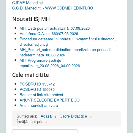
CJRAE Mehedinți
C.C.D. Mehedinţi - WWW.CCDMEHEDINTI.RO
Noutati ISJ MH
MH_Listă posturi actualizată_07.08.2026
Hotărârea C.A. nr. 660/07.08.2026
Procedură detașare în interesul învățământului directori,
directori adjuncți
MH_Posturi_catedre didactice repartizate pe perioadă
nedeterminată_06.08.2026
MH_Programare ședințe
repartizare_20.08.2026_04.09.2026
Cele mai citite
POSDRU ID 155742
POSDRU ID 156935
Banner si link site proiect
ANUNT SELECTIE EXPERT EOO
Anunt servicii arhivare
Sunteți aici:
Acasă
Cadre Didactice
Învățământ primar