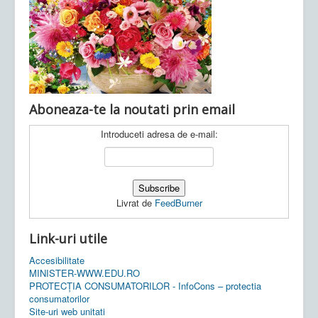
Ultimele articole:
Vi, 04.11.2022 -
Inspectoratul Școlar
Județean Mehedinți
Aboneaza-te la noutati prin email
Introduceti adresa de e-mail:
Livrat de
FeedBurner
Link-uri utile
Accesibilitate
MINISTER-WWW.EDU.RO
PROTECȚIA CONSUMATORILOR - InfoCons – protectia
consumatorilor
Site-uri web unitati