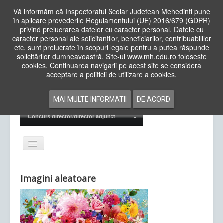
Vă informăm că Inspectoratul Scolar Judetean Mehedinti pune
în aplicare prevederile Regulamentului (UE) 2016/679 (GDPR)
privind prelucrarea datelor cu caracter personal. Datele cu
caracter personal ale solicitanților, beneficiarilor, contribuabililor
Cauta
etc. sunt prelucrate în scopuri legale pentru a putea răspunde
in
solicitărilor dumneavoastră. Site-ul www.mh.edu.ro folosește
site
cookies. Continuarea navigarii pe acest site se considera
Acasa
Cadre Didactice
acceptare a politicii de utilizare a cookies.
Departamente
Proiecte
MAI MULTE INFORMATII
DE ACORD
Examene Naționale
Concurs director/director adjunct
Comută
navigarea
Imagini aleatoare