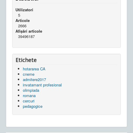
Utilizatori
5
Articole
2666
Afișări articole
39496187
Etichete
hotararea CA
cneme
admitere2017
invatamant profesional
olimpiada
romana
cercuri
pedagogice