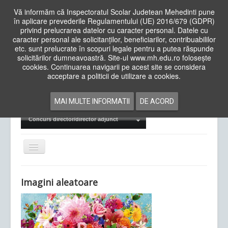
Vă informăm că Inspectoratul Scolar Judetean Mehedinti pune
în aplicare prevederile Regulamentului (UE) 2016/679 (GDPR)
privind prelucrarea datelor cu caracter personal. Datele cu
caracter personal ale solicitanților, beneficiarilor, contribuabililor
Cauta
etc. sunt prelucrate în scopuri legale pentru a putea răspunde
in
solicitărilor dumneavoastră. Site-ul www.mh.edu.ro folosește
site
cookies. Continuarea navigarii pe acest site se considera
Acasa
Cadre Didactice
acceptare a politicii de utilizare a cookies.
Departamente
Proiecte
MAI MULTE INFORMATII
DE ACORD
Examene Naționale
Concurs director/director adjunct
Comută
navigarea
Imagini aleatoare