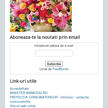
Ultimele articole:
Vi, 04.11.2022 -
Inspectoratul Școlar
Județean Mehedinți
Aboneaza-te la noutati prin email
Introduceti adresa de e-mail:
Livrat de
FeedBurner
Link-uri utile
Accesibilitate
MINISTER-WWW.EDU.RO
PROTECȚIA CONSUMATORILOR - InfoCons – protectia
consumatorilor
Site-uri web unitati