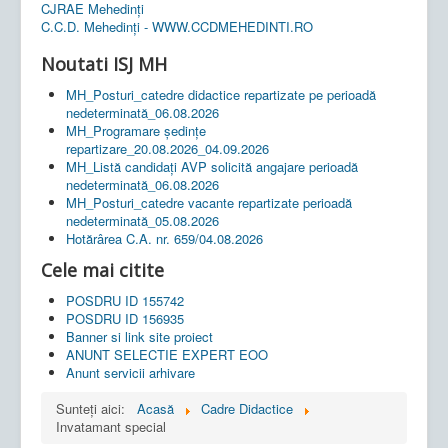
CJRAE Mehedinți
C.C.D. Mehedinţi - WWW.CCDMEHEDINTI.RO
Noutati ISJ MH
MH_Posturi_catedre didactice repartizate pe perioadă
nedeterminată_06.08.2026
MH_Programare ședințe
repartizare_20.08.2026_04.09.2026
MH_Listă candidați AVP solicită angajare perioadă
nedeterminată_06.08.2026
MH_Posturi_catedre vacante repartizate perioadă
nedeterminată_05.08.2026
Hotărârea C.A. nr. 659/04.08.2026
Cele mai citite
POSDRU ID 155742
POSDRU ID 156935
Banner si link site proiect
ANUNT SELECTIE EXPERT EOO
Anunt servicii arhivare
Sunteți aici:
Acasă
Cadre Didactice
Invatamant special