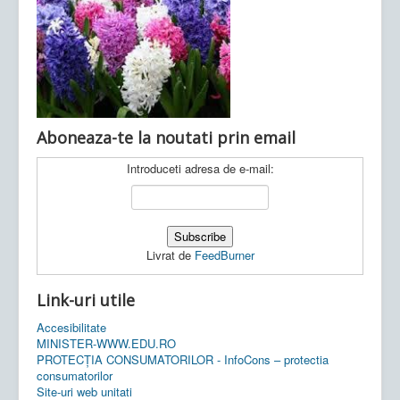
Ultimele articole:
Vi, 04.11.2022 -
Inspectoratul Școlar
Județean Mehedinți
Aboneaza-te la noutati prin email
Introduceti adresa de e-mail:
Livrat de
FeedBurner
Link-uri utile
Accesibilitate
MINISTER-WWW.EDU.RO
PROTECȚIA CONSUMATORILOR - InfoCons – protectia
consumatorilor
Site-uri web unitati