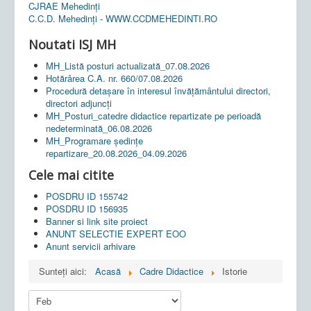
CJRAE Mehedinți
C.C.D. Mehedinţi - WWW.CCDMEHEDINTI.RO
Noutati ISJ MH
MH_Listă posturi actualizată_07.08.2026
Hotărârea C.A. nr. 660/07.08.2026
Procedură detașare în interesul învățământului directori,
directori adjuncți
MH_Posturi_catedre didactice repartizate pe perioadă
nedeterminată_06.08.2026
MH_Programare ședințe
repartizare_20.08.2026_04.09.2026
Cele mai citite
POSDRU ID 155742
POSDRU ID 156935
Banner si link site proiect
ANUNT SELECTIE EXPERT EOO
Anunt servicii arhivare
Sunteți aici:
Acasă
Cadre Didactice
Istorie