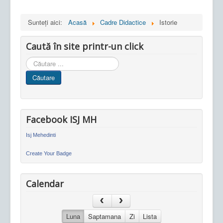
Sunteți aici:
Acasă
Cadre Didactice
Istorie
Caută în site printr-un click
Cauta
in
Căutare
site
Facebook ISJ MH
Isj Mehedinti
Create Your Badge
Calendar
Luna
Saptamana
Zi
Lista