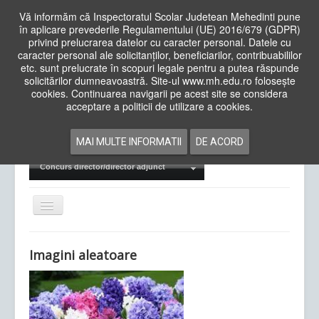
Vă informăm că Inspectoratul Scolar Judetean Mehedinti pune
în aplicare prevederile Regulamentului (UE) 2016/679 (GDPR)
privind prelucrarea datelor cu caracter personal. Datele cu
caracter personal ale solicitanților, beneficiarilor, contribuabililor
Cauta
etc. sunt prelucrate în scopuri legale pentru a putea răspunde
in
solicitărilor dumneavoastră. Site-ul www.mh.edu.ro folosește
site
cookies. Continuarea navigarii pe acest site se considera
Acasa
Cadre Didactice
acceptare a politicii de utilizare a cookies.
Departamente
Proiecte
MAI MULTE INFORMATII
DE ACORD
Examene Naționale
Concurs director/director adjunct
Comută
navigarea
Imagini aleatoare