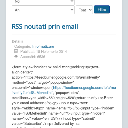
Filtru
RSS noutati prin email
Detalii
Categorie:
Informatizare
Publicat: 18 Noiembrie 2014
Accesări: 6536
<form style="border:1px solid #ccc;padding:3px;text-
align:center;"
action="https://feedburner.google.com/fb/a/mailverify"
method="post" target="popupwindow"
onsubmit="window.open('
https://feedburner.google.com/fb/a/ma
ilverify?uri=ISJMehedinti'
, 'popupwindow',
'scrollbars=yes,width=550,height=520');return true"><p>Enter
your email address:</p><p><input type="text"
style="width:140px" name="email"/></p><input type="hidden"
value="ISJMehedinti" name="uri"/><input type="hidden"
name="loc" value="en_US"/><input type="submit"
value="Subscribe" /><p>Delivered by <a