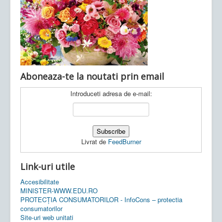
Ultimele articole:
Vi, 04.11.2022 -
Inspectoratul Școlar
Județean Mehedinți
Aboneaza-te la noutati prin email
Introduceti adresa de e-mail:
Livrat de
FeedBurner
Link-uri utile
Accesibilitate
MINISTER-WWW.EDU.RO
PROTECȚIA CONSUMATORILOR - InfoCons – protectia
consumatorilor
Site-uri web unitati