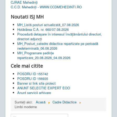
CJRAE Mehedinți
C.C.D. Mehedinţi - WWW.CCDMEHEDINTI.RO
Noutati ISJ MH
MH_Listă posturi actualizată_07.08.2026
Hotărârea C.A. nr. 660/07.08.2026
Procedură detașare în interesul învățământului directori,
directori adjuncți
MH_Posturi_catedre didactice repartizate pe perioadă
nedeterminată_06.08.2026
MH_Programare ședințe
repartizare_20.08.2026_04.09.2026
Cele mai citite
POSDRU ID 155742
POSDRU ID 156935
Banner si link site proiect
ANUNT SELECTIE EXPERT EOO
Anunt servicii arhivare
Sunteți aici:
Acasă
Cadre Didactice
Limbi moderne