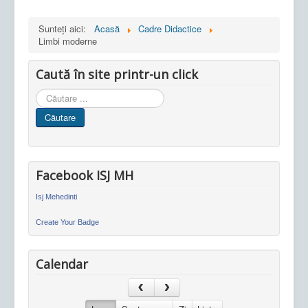
Sunteți aici:
Acasă
Cadre Didactice
Limbi moderne
Caută în site printr-un click
Cauta
in
Căutare
site
Facebook ISJ MH
Isj Mehedinti
Create Your Badge
Calendar