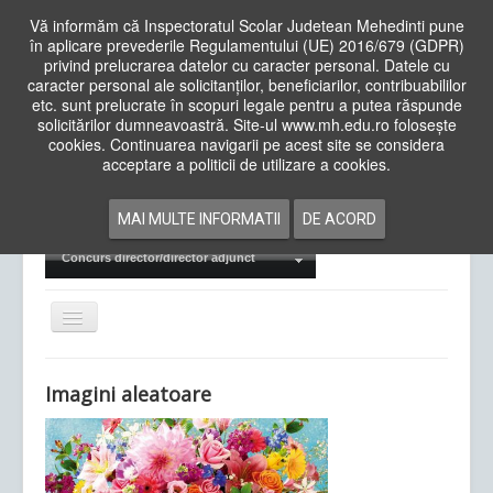
Vă informăm că Inspectoratul Scolar Judetean Mehedinti pune
în aplicare prevederile Regulamentului (UE) 2016/679 (GDPR)
privind prelucrarea datelor cu caracter personal. Datele cu
caracter personal ale solicitanților, beneficiarilor, contribuabililor
Cauta
etc. sunt prelucrate în scopuri legale pentru a putea răspunde
in
solicitărilor dumneavoastră. Site-ul www.mh.edu.ro folosește
site
cookies. Continuarea navigarii pe acest site se considera
Acasa
Cadre Didactice
acceptare a politicii de utilizare a cookies.
Departamente
Proiecte
MAI MULTE INFORMATII
DE ACORD
Examene Naționale
Concurs director/director adjunct
Comută
navigarea
Imagini aleatoare