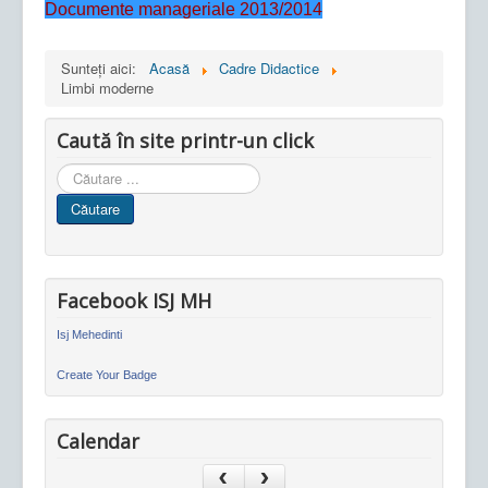
Documente manageriale 2013/2014
Sunteți aici:
Acasă
Cadre Didactice
Limbi moderne
Caută în site printr-un click
Cauta
in
Căutare
site
Facebook ISJ MH
Isj Mehedinti
Create Your Badge
Calendar