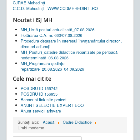
CJRAE Mehedinți
C.C.D. Mehedinţi - WWW.CCDMEHEDINTI.RO
Noutati ISJ MH
MH_Listă posturi actualizată_07.08.2026
Hotărârea C.A. nr. 660/07.08.2026
Procedură detașare în interesul învățământului directori,
directori adjuncți
MH_Posturi_catedre didactice repartizate pe perioadă
nedeterminată_06.08.2026
MH_Programare ședințe
repartizare_20.08.2026_04.09.2026
Cele mai citite
POSDRU ID 155742
POSDRU ID 156935
Banner si link site proiect
ANUNT SELECTIE EXPERT EOO
Anunt servicii arhivare
Sunteți aici:
Acasă
Cadre Didactice
Limbi moderne