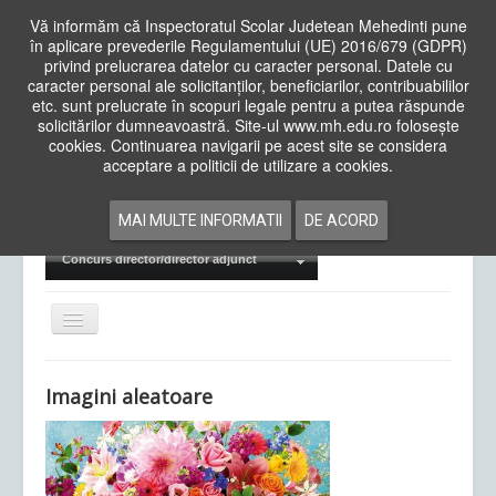
Vă informăm că Inspectoratul Scolar Judetean Mehedinti pune
în aplicare prevederile Regulamentului (UE) 2016/679 (GDPR)
privind prelucrarea datelor cu caracter personal. Datele cu
caracter personal ale solicitanților, beneficiarilor, contribuabililor
Cauta
etc. sunt prelucrate în scopuri legale pentru a putea răspunde
in
solicitărilor dumneavoastră. Site-ul www.mh.edu.ro folosește
site
cookies. Continuarea navigarii pe acest site se considera
Acasa
Cadre Didactice
acceptare a politicii de utilizare a cookies.
Departamente
Proiecte
MAI MULTE INFORMATII
DE ACORD
Examene Naționale
Concurs director/director adjunct
Comută
navigarea
Imagini aleatoare