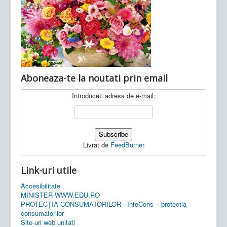
Ultimele articole:
Vi, 04.11.2022 -
Inspectoratul Școlar
Județean Mehedinți
Aboneaza-te la noutati prin email
Introduceti adresa de e-mail:
Livrat de
FeedBurner
Link-uri utile
Accesibilitate
MINISTER-WWW.EDU.RO
PROTECȚIA CONSUMATORILOR - InfoCons – protectia
consumatorilor
Site-uri web unitati