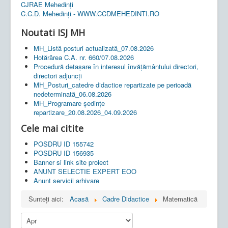
CJRAE Mehedinți
C.C.D. Mehedinţi - WWW.CCDMEHEDINTI.RO
Noutati ISJ MH
MH_Listă posturi actualizată_07.08.2026
Hotărârea C.A. nr. 660/07.08.2026
Procedură detașare în interesul învățământului directori,
directori adjuncți
MH_Posturi_catedre didactice repartizate pe perioadă
nedeterminată_06.08.2026
MH_Programare ședințe
repartizare_20.08.2026_04.09.2026
Cele mai citite
POSDRU ID 155742
POSDRU ID 156935
Banner si link site proiect
ANUNT SELECTIE EXPERT EOO
Anunt servicii arhivare
Sunteți aici:
Acasă
Cadre Didactice
Matematică