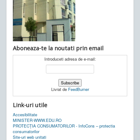
Ultimele articole:
Vi, 04.11.2022 -
Inspectoratul Școlar
Județean Mehedinți
Aboneaza-te la noutati prin email
Introduceti adresa de e-mail:
Livrat de
FeedBurner
Link-uri utile
Accesibilitate
MINISTER-WWW.EDU.RO
PROTECȚIA CONSUMATORILOR - InfoCons – protectia
consumatorilor
Site-uri web unitati