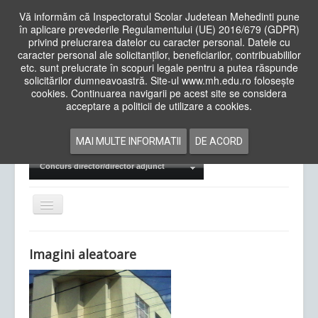
Vă informăm că Inspectoratul Scolar Judetean Mehedinti pune
în aplicare prevederile Regulamentului (UE) 2016/679 (GDPR)
privind prelucrarea datelor cu caracter personal. Datele cu
caracter personal ale solicitanților, beneficiarilor, contribuabililor
Cauta
etc. sunt prelucrate în scopuri legale pentru a putea răspunde
in
solicitărilor dumneavoastră. Site-ul www.mh.edu.ro folosește
site
cookies. Continuarea navigarii pe acest site se considera
Acasa
Cadre Didactice
acceptare a politicii de utilizare a cookies.
Departamente
Proiecte
MAI MULTE INFORMATII
DE ACORD
Examene Naționale
Concurs director/director adjunct
Comută
navigarea
Imagini aleatoare