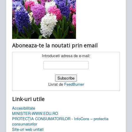
Ultimele articole:
Vi, 04.11.2022 -
Inspectoratul Școlar
Județean Mehedinți
Aboneaza-te la noutati prin email
Introduceti adresa de e-mail:
Livrat de
FeedBurner
Link-uri utile
Accesibilitate
MINISTER-WWW.EDU.RO
PROTECȚIA CONSUMATORILOR - InfoCons – protectia
consumatorilor
Site-uri web unitati