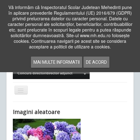
Vă informăm că Inspectoratul Scolar Judetean Mehedinti pune
în aplicare prevederile Regulamentului (UE) 2016/679 (GDPR)
privind prelucrarea datelor cu caracter personal. Datele cu
caracter personal ale solicitanților, beneficiarilor, contribuabililor
Cauta
etc. sunt prelucrate în scopuri legale pentru a putea răspunde
in
solicitărilor dumneavoastră. Site-ul www.mh.edu.ro folosește
site
cookies. Continuarea navigarii pe acest site se considera
Acasa
Cadre Didactice
acceptare a politicii de utilizare a cookies.
Departamente
Proiecte
MAI MULTE INFORMATII
DE ACORD
Examene Naționale
Concurs director/director adjunct
Comută
navigarea
Imagini aleatoare