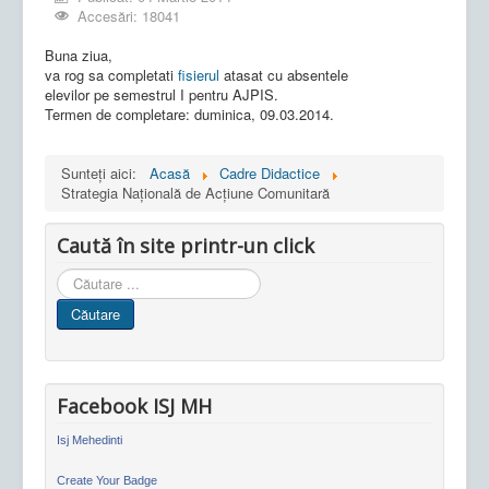
Accesări: 18041
Buna ziua,
va rog sa completati
fisierul
atasat cu absentele
elevilor pe semestrul I pentru AJPIS.
Termen de completare: duminica, 09.03.2014.
Sunteți aici:
Acasă
Cadre Didactice
Strategia Naţională de Acţiune Comunitară
Caută în site printr-un click
Cauta
in
Căutare
site
Facebook ISJ MH
Isj Mehedinti
Create Your Badge