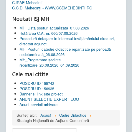
CJRAE Mehedinți
C.C.D. Mehedinţi - WWW.CCDMEHEDINTI.RO
Noutati ISJ MH
MH_Listă posturi actualizată_07.08.2026
Hotărârea C.A. nr. 660/07.08.2026
Procedură detașare în interesul învățământului directori,
directori adjuncți
MH_Posturi_catedre didactice repartizate pe perioadă
nedeterminată_06.08.2026
MH_Programare ședințe
repartizare_20.08.2026_04.09.2026
Cele mai citite
POSDRU ID 155742
POSDRU ID 156935
Banner si link site proiect
ANUNT SELECTIE EXPERT EOO
Anunt servicii arhivare
Sunteți aici:
Acasă
Cadre Didactice
Strategia Naţională de Acţiune Comunitară