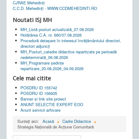
CJRAE Mehedinți
C.C.D. Mehedinţi - WWW.CCDMEHEDINTI.RO
Noutati ISJ MH
MH_Listă posturi actualizată_07.08.2026
Hotărârea C.A. nr. 660/07.08.2026
Procedură detașare în interesul învățământului directori,
directori adjuncți
MH_Posturi_catedre didactice repartizate pe perioadă
nedeterminată_06.08.2026
MH_Programare ședințe
repartizare_20.08.2026_04.09.2026
Cele mai citite
POSDRU ID 155742
POSDRU ID 156935
Banner si link site proiect
ANUNT SELECTIE EXPERT EOO
Anunt servicii arhivare
Sunteți aici:
Acasă
Cadre Didactice
Strategia Naţională de Acţiune Comunitară