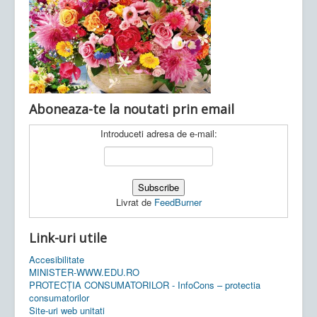
Ultimele articole:
Vi, 04.11.2022 -
Inspectoratul Școlar
Județean Mehedinți
Aboneaza-te la noutati prin email
Introduceti adresa de e-mail:
Livrat de
FeedBurner
Link-uri utile
Accesibilitate
MINISTER-WWW.EDU.RO
PROTECȚIA CONSUMATORILOR - InfoCons – protectia
consumatorilor
Site-uri web unitati