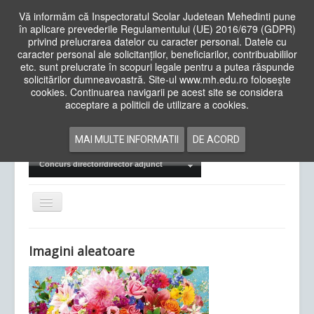
Vă informăm că Inspectoratul Scolar Judetean Mehedinti pune
în aplicare prevederile Regulamentului (UE) 2016/679 (GDPR)
privind prelucrarea datelor cu caracter personal. Datele cu
caracter personal ale solicitanților, beneficiarilor, contribuabililor
Cauta
etc. sunt prelucrate în scopuri legale pentru a putea răspunde
in
solicitărilor dumneavoastră. Site-ul www.mh.edu.ro folosește
site
cookies. Continuarea navigarii pe acest site se considera
Acasa
Cadre Didactice
acceptare a politicii de utilizare a cookies.
Departamente
Proiecte
MAI MULTE INFORMATII
DE ACORD
Examene Naționale
Concurs director/director adjunct
Comută
navigarea
Imagini aleatoare