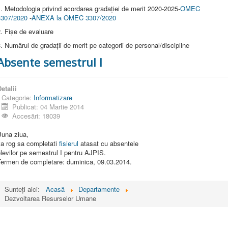
. Metodologia privind acordarea gradației de merit 2020-2025-
OMEC
3307/2020
-
ANEXA la OMEC 3307/2020
. Fișe de evaluare
. Numărul de gradații de merit pe categorii de personal/discipline
Absente semestrul I
etalii
Categorie:
Informatizare
Publicat: 04 Martie 2014
Accesări: 18039
Buna ziua,
va rog sa completati
fisierul
atasat cu absentele
levilor pe semestrul I pentru AJPIS.
Termen de completare: duminica, 09.03.2014.
Sunteți aici:
Acasă
Departamente
Dezvoltarea Resurselor Umane