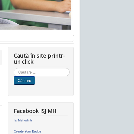
Caută în site printr-
un click
Cauta
in
Căutare
site
Facebook ISJ MH
Isj Mehedinti
Create Your Badge