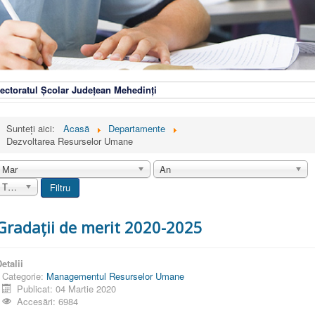
ectoratul Școlar Județean Mehedinți
Sunteți aici:
Acasă
Departamente
Dezvoltarea Resurselor Umane
Mar
An
Toate
Filtru
Gradații de merit 2020-2025
etalii
Categorie:
Managementul Resurselor Umane
Publicat: 04 Martie 2020
Accesări: 6984