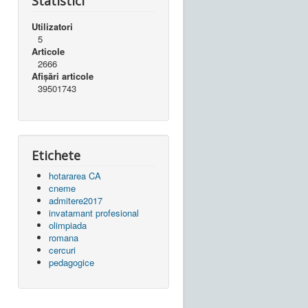
Statistici
Utilizatori
5
Articole
2666
Afișări articole
39501743
Etichete
hotararea CA
cneme
admitere2017
invatamant profesional
olimpiada
romana
cercuri
pedagogice