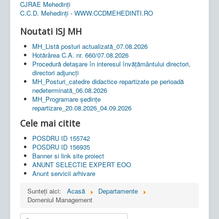
CJRAE Mehedinți
C.C.D. Mehedinţi - WWW.CCDMEHEDINTI.RO
Noutati ISJ MH
MH_Listă posturi actualizată_07.08.2026
Hotărârea C.A. nr. 660/07.08.2026
Procedură detașare în interesul învățământului directori,
directori adjuncți
MH_Posturi_catedre didactice repartizate pe perioadă
nedeterminată_06.08.2026
MH_Programare ședințe
repartizare_20.08.2026_04.09.2026
Cele mai citite
POSDRU ID 155742
POSDRU ID 156935
Banner si link site proiect
ANUNT SELECTIE EXPERT EOO
Anunt servicii arhivare
Sunteți aici:
Acasă
Departamente
Domeniul Management