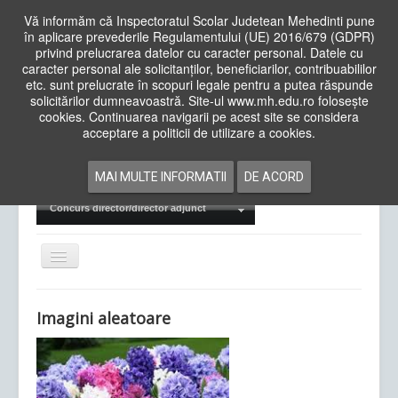
Vă informăm că Inspectoratul Scolar Judetean Mehedinti pune
în aplicare prevederile Regulamentului (UE) 2016/679 (GDPR)
privind prelucrarea datelor cu caracter personal. Datele cu
caracter personal ale solicitanților, beneficiarilor, contribuabililor
Cauta
etc. sunt prelucrate în scopuri legale pentru a putea răspunde
in
solicitărilor dumneavoastră. Site-ul www.mh.edu.ro folosește
site
cookies. Continuarea navigarii pe acest site se considera
Acasa
Cadre Didactice
acceptare a politicii de utilizare a cookies.
Departamente
Proiecte
MAI MULTE INFORMATII
DE ACORD
Examene Naționale
Concurs director/director adjunct
Comută
navigarea
Imagini aleatoare