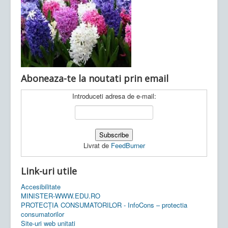
Ultimele articole:
Vi, 04.11.2022 -
Inspectoratul Școlar
Județean Mehedinți
Aboneaza-te la noutati prin email
Introduceti adresa de e-mail:
Livrat de
FeedBurner
Link-uri utile
Accesibilitate
MINISTER-WWW.EDU.RO
PROTECȚIA CONSUMATORILOR - InfoCons – protectia
consumatorilor
Site-uri web unitati