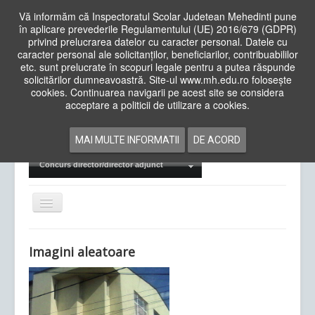
Vă informăm că Inspectoratul Scolar Judetean Mehedinti pune
în aplicare prevederile Regulamentului (UE) 2016/679 (GDPR)
privind prelucrarea datelor cu caracter personal. Datele cu
caracter personal ale solicitanților, beneficiarilor, contribuabililor
Cauta
etc. sunt prelucrate în scopuri legale pentru a putea răspunde
in
solicitărilor dumneavoastră. Site-ul www.mh.edu.ro folosește
site
cookies. Continuarea navigarii pe acest site se considera
Acasa
Cadre Didactice
acceptare a politicii de utilizare a cookies.
Departamente
Proiecte
MAI MULTE INFORMATII
DE ACORD
Examene Naționale
Concurs director/director adjunct
Comută
navigarea
Imagini aleatoare