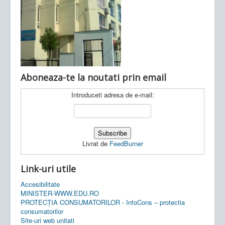
Ultimele articole:
Vi, 04.11.2022 -
Inspectoratul Școlar
Județean Mehedinți
Aboneaza-te la noutati prin email
Introduceti adresa de e-mail:
Livrat de
FeedBurner
Link-uri utile
Accesibilitate
MINISTER-WWW.EDU.RO
PROTECȚIA CONSUMATORILOR - InfoCons – protectia
consumatorilor
Site-uri web unitati