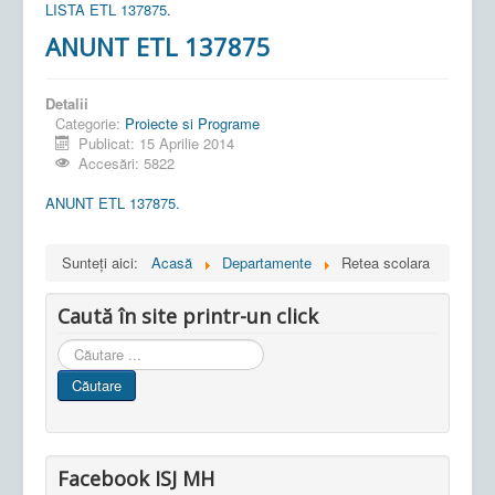
LISTA ETL 137875.
ANUNT ETL 137875
Detalii
Categorie:
Proiecte si Programe
Publicat: 15 Aprilie 2014
Accesări: 5822
ANUNT ETL 137875.
Sunteți aici:
Acasă
Departamente
Retea scolara
Caută în site printr-un click
Cauta
in
Căutare
site
Facebook ISJ MH