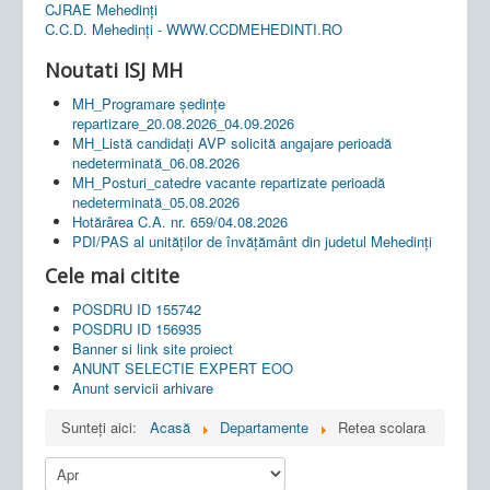
CJRAE Mehedinți
C.C.D. Mehedinţi - WWW.CCDMEHEDINTI.RO
Noutati ISJ MH
MH_Programare ședințe
repartizare_20.08.2026_04.09.2026
MH_Listă candidați AVP solicită angajare perioadă
nedeterminată_06.08.2026
MH_Posturi_catedre vacante repartizate perioadă
nedeterminată_05.08.2026
Hotărârea C.A. nr. 659/04.08.2026
PDI/PAS al unităților de învățământ din judetul Mehedinți
Cele mai citite
POSDRU ID 155742
POSDRU ID 156935
Banner si link site proiect
ANUNT SELECTIE EXPERT EOO
Anunt servicii arhivare
Sunteți aici:
Acasă
Departamente
Retea scolara