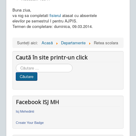
Buna ziua,
va rog sa completati
fisierul
atasat cu absentele
elevilor pe semestrul I pentru AJPIS.
Termen de completare: duminica, 09.03.2014.
Sunteți aici:
Acasă
Departamente
Retea scolara
Caută în site printr-un click
Cauta
in
Căutare
site
Facebook ISJ MH
Isj Mehedinti
Create Your Badge