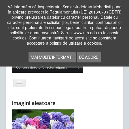
Vă informăm că Inspectoratul Scolar Judetean Mehedinti pune
în aplicare prevederile Regulamentului (UE) 2016/679 (GDPR)
privind prelucrarea datelor cu caracter personal. Datele cu
caracter personal ale solicitanților, beneficiarilor, contribuabililor
Cauta
etc. sunt prelucrate în scopuri legale pentru a putea răspunde
in
solicitărilor dumneavoastră. Site-ul www.mh.edu.ro folosește
site
cookies. Continuarea navigarii pe acest site se considera
Acasa
Cadre Didactice
acceptare a politicii de utilizare a cookies.
Departamente
Proiecte
MAI MULTE INFORMATII
DE ACORD
Examene Naționale
Concurs director/director adjunct
Comută
navigarea
Imagini aleatoare