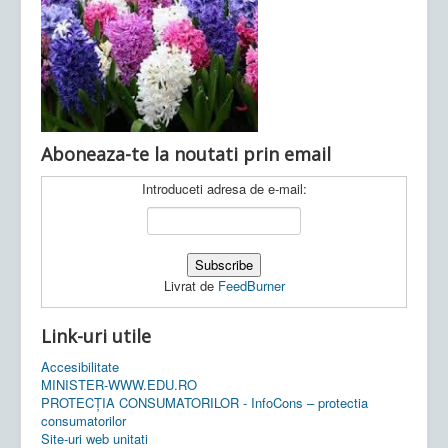
Ultimele articole:
Vi, 04.11.2022 -
Inspectoratul Școlar
Județean Mehedinți
Aboneaza-te la noutati prin email
Introduceti adresa de e-mail:
Livrat de
FeedBurner
Link-uri utile
Accesibilitate
MINISTER-WWW.EDU.RO
PROTECȚIA CONSUMATORILOR - InfoCons – protectia
consumatorilor
Site-uri web unitati