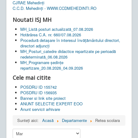
CJRAE Mehedinți
C.C.D. Mehedinţi - WWW.CCDMEHEDINTI.RO
Noutati ISJ MH
MH_Listă posturi actualizată_07.08.2026
Hotărârea C.A. nr. 660/07.08.2026
Procedură detașare în interesul învățământului directori,
directori adjuncți
MH_Posturi_catedre didactice repartizate pe perioadă
nedeterminată_06.08.2026
MH_Programare ședințe
repartizare_20.08.2026_04.09.2026
Cele mai citite
POSDRU ID 155742
POSDRU ID 156935
Banner si link site proiect
ANUNT SELECTIE EXPERT EOO
Anunt servicii arhivare
Sunteți aici:
Acasă
Departamente
Retea scolara