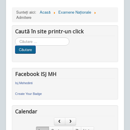
Sunteți aici:
Acasă
Examene Naționale
Admitere
Caută în site printr-un click
Cauta
in
Căutare
site
Facebook ISJ MH
Isj Mehedinti
Create Your Badge
Calendar