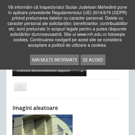
Vă informăm că Inspectoratul Scolar Judetean Mehedinti pune
în aplicare prevederile Regulamentului (UE) 2016/679 (GDPR)
privind prelucrarea datelor cu caracter personal. Datele cu
caracter personal ale solicitanților, beneficiarilor, contribuabililor
Cauta
etc. sunt prelucrate în scopuri legale pentru a putea răspunde
in
solicitărilor dumneavoastră. Site-ul www.mh.edu.ro folosește
site
cookies. Continuarea navigarii pe acest site se considera
Acasa
Cadre Didactice
acceptare a politicii de utilizare a cookies.
Departamente
Proiecte
MAI MULTE INFORMATII
DE ACORD
Examene Naționale
Concurs director/director adjunct
Comută
navigarea
Imagini aleatoare