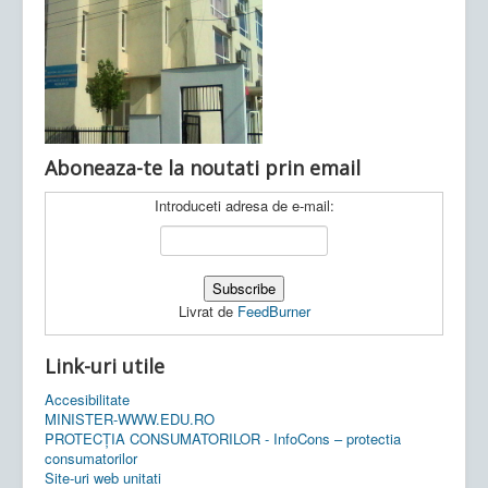
Ultimele articole:
Vi, 04.11.2022 -
Inspectoratul Școlar
Județean Mehedinți
Aboneaza-te la noutati prin email
Introduceti adresa de e-mail:
Livrat de
FeedBurner
Link-uri utile
Accesibilitate
MINISTER-WWW.EDU.RO
PROTECȚIA CONSUMATORILOR - InfoCons – protectia
consumatorilor
Site-uri web unitati