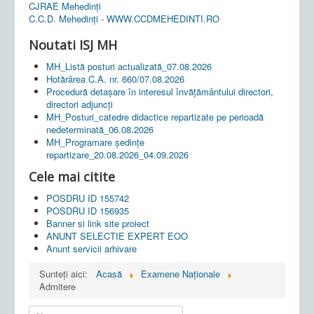
CJRAE Mehedinți
C.C.D. Mehedinţi - WWW.CCDMEHEDINTI.RO
Noutati ISJ MH
MH_Listă posturi actualizată_07.08.2026
Hotărârea C.A. nr. 660/07.08.2026
Procedură detașare în interesul învățământului directori,
directori adjuncți
MH_Posturi_catedre didactice repartizate pe perioadă
nedeterminată_06.08.2026
MH_Programare ședințe
repartizare_20.08.2026_04.09.2026
Cele mai citite
POSDRU ID 155742
POSDRU ID 156935
Banner si link site proiect
ANUNT SELECTIE EXPERT EOO
Anunt servicii arhivare
Sunteți aici:
Acasă
Examene Naționale
Admitere