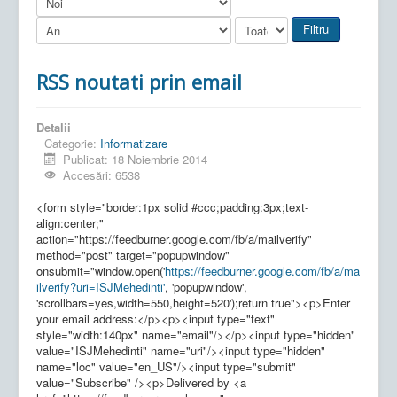
Filtru
RSS noutati prin email
Detalii
Categorie:
Informatizare
Publicat: 18 Noiembrie 2014
Accesări: 6538
<form style="border:1px solid #ccc;padding:3px;text-
align:center;"
action="https://feedburner.google.com/fb/a/mailverify"
method="post" target="popupwindow"
onsubmit="window.open('
https://feedburner.google.com/fb/a/ma
ilverify?uri=ISJMehedinti'
, 'popupwindow',
'scrollbars=yes,width=550,height=520');return true"><p>Enter
your email address:</p><p><input type="text"
style="width:140px" name="email"/></p><input type="hidden"
value="ISJMehedinti" name="uri"/><input type="hidden"
name="loc" value="en_US"/><input type="submit"
value="Subscribe" /><p>Delivered by <a