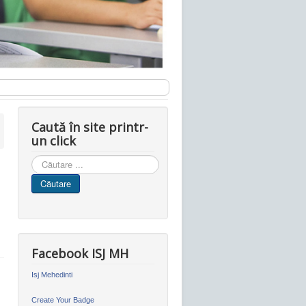
Caută în site printr-
un click
Cauta
in
Căutare
site
Facebook ISJ MH
Isj Mehedinti
Create Your Badge