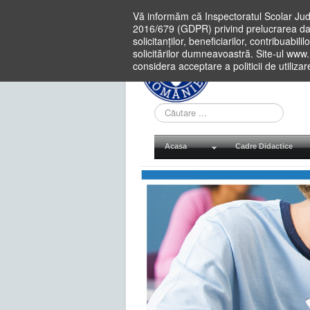
Vă informăm că Inspectoratul Scolar Jud
2016/679 (GDPR) privind prelucrarea dat
solicitanților, beneficiarilor, contribuabi
solicitărilor dumneavoastră. Site-ul www
considera acceptare a politicii de utiliza
Cauta
in
site
Acasa
Cadre Didactice