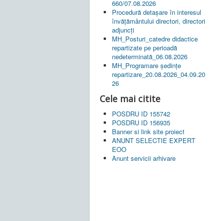
660/07.08.2026
Procedură detașare în interesul
învățământului directori, directori
adjuncți
MH_Posturi_catedre didactice
repartizate pe perioadă
nedeterminată_06.08.2026
MH_Programare ședințe
repartizare_20.08.2026_04.09.20
26
Cele mai citite
POSDRU ID 155742
POSDRU ID 156935
Banner si link site proiect
ANUNT SELECTIE EXPERT
EOO
Anunt servicii arhivare