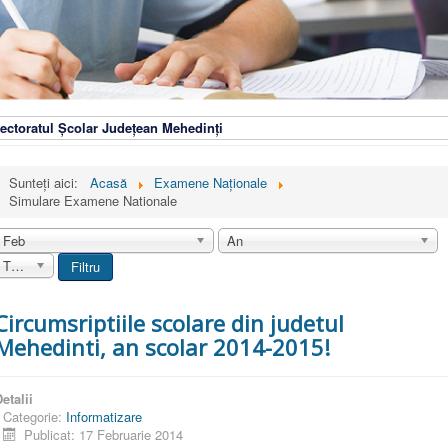
ectoratul Școlar Județean Mehedinți
Sunteți aici:
Acasă
Examene Naționale
Simulare Examene Nationale
Feb
An
Toate
Filtru
Circumsriptiile scolare din judetul
Mehedinti, an scolar 2014-2015!
etalii
Categorie:
Informatizare
Publicat: 17 Februarie 2014