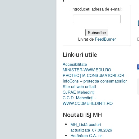
Introduceti adresa de e-mail:
.
Livrat de
FeedBurner
D
Link-uri utile
Accesibilitate
MINISTER-WWW.EDU.RO
PROTECȚIA CONSUMATORILOR -
InfoCons – protectia consumatorilor
Site-uri web unitati
CJRAE Mehedinți
C.C.D. Mehedinţi -
WWW.CCDMEHEDINTI.RO
Noutati ISJ MH
MH_Listă posturi
actualizată_07.08.2026
Hotărârea C.A. nr.