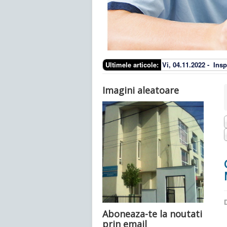
Ultimele articole:
Vi, 04.11.2022 -
Insp
Imagini aleatoare
D
Aboneaza-te la noutati
prin email