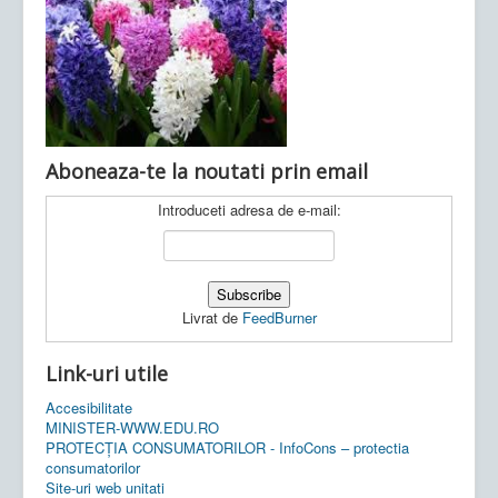
Ultimele articole:
Vi, 04.11.2022 -
Inspectoratul Școlar
Județean Mehedinți
Aboneaza-te la noutati prin email
Introduceti adresa de e-mail:
Livrat de
FeedBurner
Link-uri utile
Accesibilitate
MINISTER-WWW.EDU.RO
PROTECȚIA CONSUMATORILOR - InfoCons – protectia
consumatorilor
Site-uri web unitati