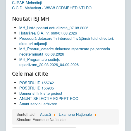
CJRAE Mehedinți
C.C.D. Mehedinţi - WWW.CCDMEHEDINTI.RO
Noutati ISJ MH
MH_Listă posturi actualizată_07.08.2026
Hotărârea C.A. nr. 660/07.08.2026
Procedură detașare în interesul învățământului directori,
directori adjuncți
MH_Posturi_catedre didactice repartizate pe perioadă
nedeterminată_06.08.2026
MH_Programare ședințe
repartizare_20.08.2026_04.09.2026
Cele mai citite
POSDRU ID 155742
POSDRU ID 156935
Banner si link site proiect
ANUNT SELECTIE EXPERT EOO
Anunt servicii arhivare
Sunteți aici:
Acasă
Examene Naționale
Simulare Examene Nationale