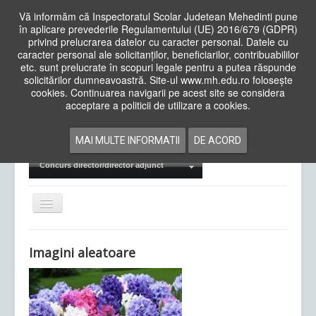
Vă informăm că Inspectoratul Scolar Judetean Mehedinti pune
în aplicare prevederile Regulamentului (UE) 2016/679 (GDPR)
privind prelucrarea datelor cu caracter personal. Datele cu
caracter personal ale solicitanților, beneficiarilor, contribuabililor
Cauta
etc. sunt prelucrate în scopuri legale pentru a putea răspunde
in
solicitărilor dumneavoastră. Site-ul www.mh.edu.ro folosește
site
cookies. Continuarea navigarii pe acest site se considera
Acasa
Cadre Didactice
acceptare a politicii de utilizare a cookies.
Departamente
Proiecte
MAI MULTE INFORMATII
DE ACORD
Examene Naționale
Concurs director/director adjunct
Comută
navigarea
Imagini aleatoare