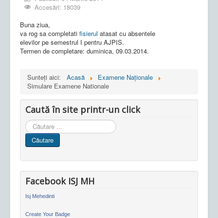
Accesări: 18039
Buna ziua,
va rog sa completati
fisierul
atasat cu absentele
elevilor pe semestrul I pentru AJPIS.
Termen de completare: duminica, 09.03.2014.
Sunteți aici:
Acasă
Examene Naționale
Simulare Examene Nationale
Caută în site printr-un click
Cauta
in
Căutare
site
Facebook ISJ MH
Isj Mehedinti
Create Your Badge