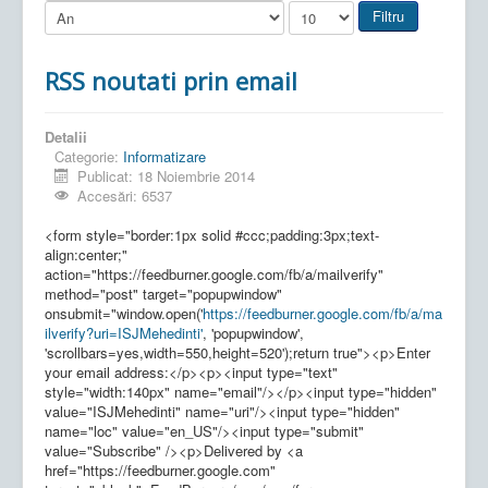
Filtru
RSS noutati prin email
Detalii
Categorie:
Informatizare
Publicat: 18 Noiembrie 2014
Accesări: 6537
<form style="border:1px solid #ccc;padding:3px;text-
align:center;"
action="https://feedburner.google.com/fb/a/mailverify"
method="post" target="popupwindow"
onsubmit="window.open('
https://feedburner.google.com/fb/a/ma
ilverify?uri=ISJMehedinti'
, 'popupwindow',
'scrollbars=yes,width=550,height=520');return true"><p>Enter
your email address:</p><p><input type="text"
style="width:140px" name="email"/></p><input type="hidden"
value="ISJMehedinti" name="uri"/><input type="hidden"
name="loc" value="en_US"/><input type="submit"
value="Subscribe" /><p>Delivered by <a
href="https://feedburner.google.com"