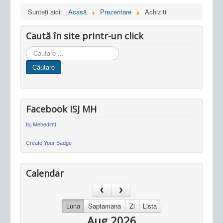
Sunteți aici:
Acasă
Prezentare
Achizitii
Caută în site printr-un click
Cauta
in
Căutare
site
Facebook ISJ MH
Isj Mehedinti
Create Your Badge
Calendar
Luna
Saptamana
Zi
Lista
Aug 2026