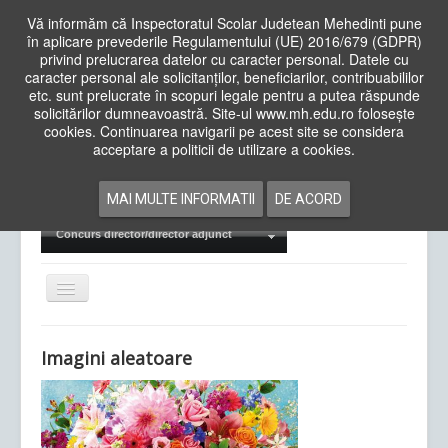
Vă informăm că Inspectoratul Scolar Judetean Mehedinti pune
în aplicare prevederile Regulamentului (UE) 2016/679 (GDPR)
privind prelucrarea datelor cu caracter personal. Datele cu
caracter personal ale solicitanților, beneficiarilor, contribuabililor
Cauta
etc. sunt prelucrate în scopuri legale pentru a putea răspunde
in
solicitărilor dumneavoastră. Site-ul www.mh.edu.ro folosește
site
cookies. Continuarea navigarii pe acest site se considera
Acasa
Cadre Didactice
acceptare a politicii de utilizare a cookies.
Departamente
Proiecte
MAI MULTE INFORMATII
DE ACORD
Examene Naționale
Concurs director/director adjunct
Comută
navigarea
Imagini aleatoare