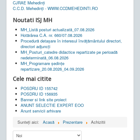
CJRAE Mehedinți
C.C.D. Mehedinţi - WWW.CCDMEHEDINTI.RO
Noutati ISJ MH
MH_Listă posturi actualizată_07.08.2026
Hotărârea C.A. nr. 660/07.08.2026
Procedură detașare în interesul învățământului directori,
directori adjuncți
MH_Posturi_catedre didactice repartizate pe perioadă
nedeterminată_06.08.2026
MH_Programare ședințe
repartizare_20.08.2026_04.09.2026
Cele mai citite
POSDRU ID 155742
POSDRU ID 156935
Banner si link site proiect
ANUNT SELECTIE EXPERT EOO
Anunt servicii arhivare
Sunteți aici:
Acasă
Prezentare
Achizitii