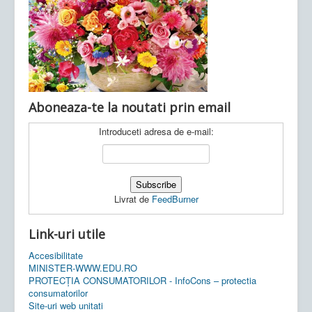
Ultimele articole:
Vi, 04.11.2022 -
Inspectoratul Școlar
Județean Mehedinți
Aboneaza-te la noutati prin email
Introduceti adresa de e-mail:
Livrat de
FeedBurner
Link-uri utile
Accesibilitate
MINISTER-WWW.EDU.RO
PROTECȚIA CONSUMATORILOR - InfoCons – protectia
consumatorilor
Site-uri web unitati