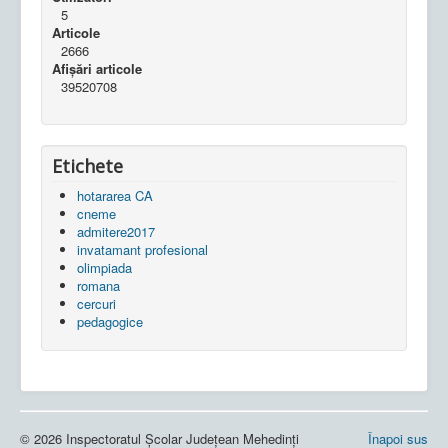
5
Articole
2666
Afișări articole
39520708
Etichete
hotararea CA
cneme
admitere2017
invatamant profesional
olimpiada
romana
cercuri
pedagogice
© 2026 Inspectoratul Școlar Județean Mehedinți
Înapoi sus