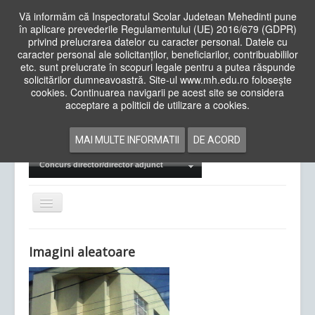
Vă informăm că Inspectoratul Scolar Judetean Mehedinti pune
în aplicare prevederile Regulamentului (UE) 2016/679 (GDPR)
privind prelucrarea datelor cu caracter personal. Datele cu
caracter personal ale solicitanților, beneficiarilor, contribuabililor
Cauta
etc. sunt prelucrate în scopuri legale pentru a putea răspunde
in
solicitărilor dumneavoastră. Site-ul www.mh.edu.ro folosește
site
cookies. Continuarea navigarii pe acest site se considera
Acasa
Cadre Didactice
acceptare a politicii de utilizare a cookies.
Departamente
Proiecte
MAI MULTE INFORMATII
DE ACORD
Examene Naționale
Concurs director/director adjunct
Comută
navigarea
Imagini aleatoare