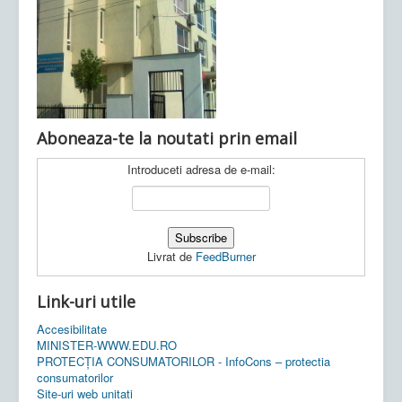
Ultimele articole:
Vi, 04.11.2022 -
Inspectoratul Școlar
Județean Mehedinți
Aboneaza-te la noutati prin email
Introduceti adresa de e-mail:
Livrat de
FeedBurner
Link-uri utile
Accesibilitate
MINISTER-WWW.EDU.RO
PROTECȚIA CONSUMATORILOR - InfoCons – protectia
consumatorilor
Site-uri web unitati