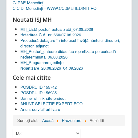
CJRAE Mehedinți
C.C.D. Mehedinţi - WWW.CCDMEHEDINTI.RO
Noutati ISJ MH
MH_Listă posturi actualizată_07.08.2026
Hotărârea C.A. nr. 660/07.08.2026
Procedură detașare în interesul învățământului directori,
directori adjuncți
MH_Posturi_catedre didactice repartizate pe perioadă
nedeterminată_06.08.2026
MH_Programare ședințe
repartizare_20.08.2026_04.09.2026
Cele mai citite
POSDRU ID 155742
POSDRU ID 156935
Banner si link site proiect
ANUNT SELECTIE EXPERT EOO
Anunt servicii arhivare
Sunteți aici:
Acasă
Prezentare
Achizitii