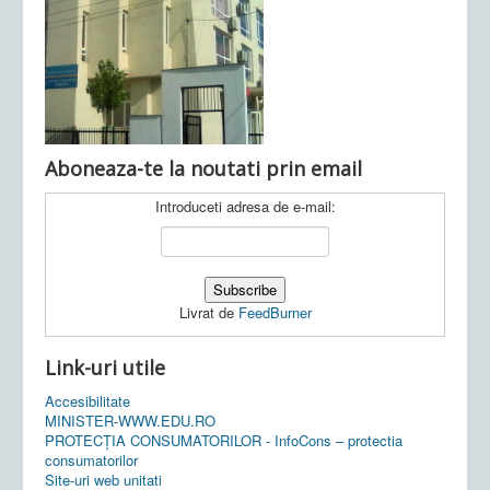
Ultimele articole:
Vi, 04.11.2022 -
Inspectoratul Școlar
Județean Mehedinți
Aboneaza-te la noutati prin email
Introduceti adresa de e-mail:
Livrat de
FeedBurner
Link-uri utile
Accesibilitate
MINISTER-WWW.EDU.RO
PROTECȚIA CONSUMATORILOR - InfoCons – protectia
consumatorilor
Site-uri web unitati