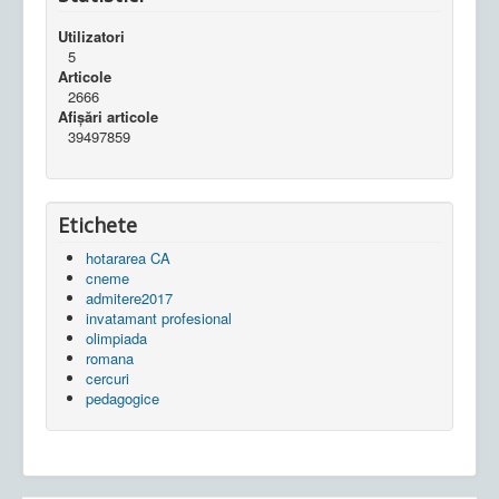
Utilizatori
5
Articole
2666
Afișări articole
39497859
Etichete
hotararea CA
cneme
admitere2017
invatamant profesional
olimpiada
romana
cercuri
pedagogice