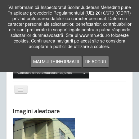
Vă informăm că Inspectoratul Scolar Judetean Mehedinti pune
în aplicare prevederile Regulamentului (UE) 2016/679 (GDPR)
privind prelucrarea datelor cu caracter personal. Datele cu
caracter personal ale solicitanților, beneficiarilor, contribuabililor
Cauta
etc. sunt prelucrate în scopuri legale pentru a putea răspunde
in
solicitărilor dumneavoastră. Site-ul www.mh.edu.ro folosește
site
cookies. Continuarea navigarii pe acest site se considera
Acasa
Cadre Didactice
acceptare a politicii de utilizare a cookies.
Departamente
Proiecte
MAI MULTE INFORMATII
DE ACORD
Examene Naționale
Concurs director/director adjunct
Comută
navigarea
Imagini aleatoare