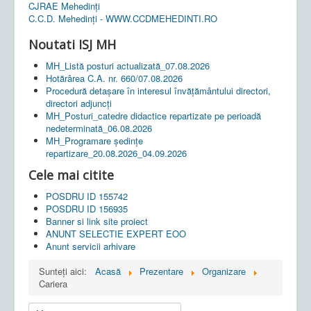
CJRAE Mehedinți
C.C.D. Mehedinţi - WWW.CCDMEHEDINTI.RO
Noutati ISJ MH
MH_Listă posturi actualizată_07.08.2026
Hotărârea C.A. nr. 660/07.08.2026
Procedură detașare în interesul învățământului directori,
directori adjuncți
MH_Posturi_catedre didactice repartizate pe perioadă
nedeterminată_06.08.2026
MH_Programare ședințe
repartizare_20.08.2026_04.09.2026
Cele mai citite
POSDRU ID 155742
POSDRU ID 156935
Banner si link site proiect
ANUNT SELECTIE EXPERT EOO
Anunt servicii arhivare
Sunteți aici:
Acasă
Prezentare
Organizare
Cariera