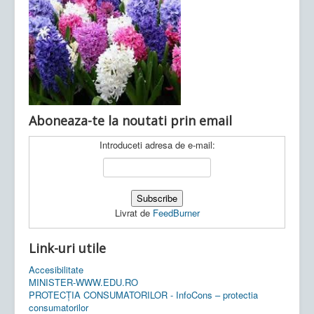
Ultimele articole:
Vi, 04.11.2022 -
Inspectoratul Școlar
Județean Mehedinți
Aboneaza-te la noutati prin email
Introduceti adresa de e-mail:
Livrat de
FeedBurner
Link-uri utile
Accesibilitate
MINISTER-WWW.EDU.RO
PROTECȚIA CONSUMATORILOR - InfoCons – protectia
consumatorilor