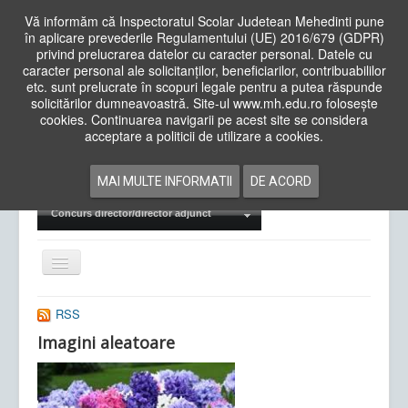
Vă informăm că Inspectoratul Scolar Judetean Mehedinti pune
în aplicare prevederile Regulamentului (UE) 2016/679 (GDPR)
privind prelucrarea datelor cu caracter personal. Datele cu
caracter personal ale solicitanților, beneficiarilor, contribuabililor
Cauta
etc. sunt prelucrate în scopuri legale pentru a putea răspunde
in
solicitărilor dumneavoastră. Site-ul www.mh.edu.ro folosește
site
cookies. Continuarea navigarii pe acest site se considera
Acasa
Cadre Didactice
acceptare a politicii de utilizare a cookies.
Departamente
Proiecte
MAI MULTE INFORMATII
DE ACORD
Examene Naționale
Concurs director/director adjunct
Comută
navigarea
RSS
Imagini aleatoare