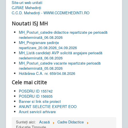
Site-uri web unitati
CJRAE Mehedinți
C.C.D. Mehedinţi - WWW.CCDMEHEDINTI.RO
Noutati ISJ MH
MH_Posturi_catedre didactice repartizate pe perioadă
nedeterminată_06.08.2026
MH_Programare ședințe
repartizare_20.08.2026_04.09.2026
MH_Listă candidați AVP solicită angajare perioadă
nedeterminată_06.08.2026
MH_Posturi_catedre vacante repartizate perioadă
nedeterminată_05.08.2026
Hotărârea C.A. nr. 659/04.08.2026
Cele mai citite
POSDRU ID 155742
POSDRU ID 156935
Banner si link site proiect
ANUNT SELECTIE EXPERT EOO
Anunt servicii arhivare
Sunteți aici:
Acasă
Cadre Didactice
Educatie Timpurie