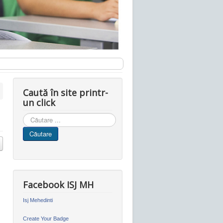
Caută în site printr-
un click
Cauta
in
Căutare
site
Facebook ISJ MH
Isj Mehedinti
Create Your Badge