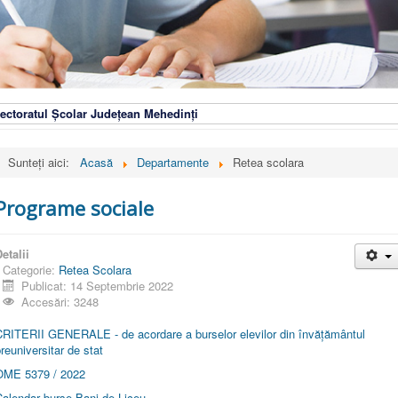
ectoratul Școlar Județean Mehedinți
Sunteți aici:
Acasă
Departamente
Retea scolara
Programe sociale
etalii
Categorie:
Retea Scolara
Publicat: 14 Septembrie 2022
Accesări: 3248
CRITERII GENERALE - de acordare a burselor elevilor din învățământul
reuniversitar de stat
OME 5379 / 2022
Calendar burse Bani de Liceu