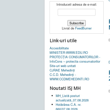
Introduceti adresa de e-mail:
Livrat de
FeedBurner
D
Link-uri utile
Accesibilitate
MINISTER-WWW.EDU.RO
PROTECȚIA CONSUMATORILOR -
InfoCons – protectia consumatorilor
Site-uri web unitati
CJRAE Mehedinți
C.C.D. Mehedinţi -
WWW.CCDMEHEDINTI.RO
Noutati ISJ MH
D
MH_Listă posturi
actualizată_07.08.2026
Hotărârea C.A. nr.
660/07.08.2026