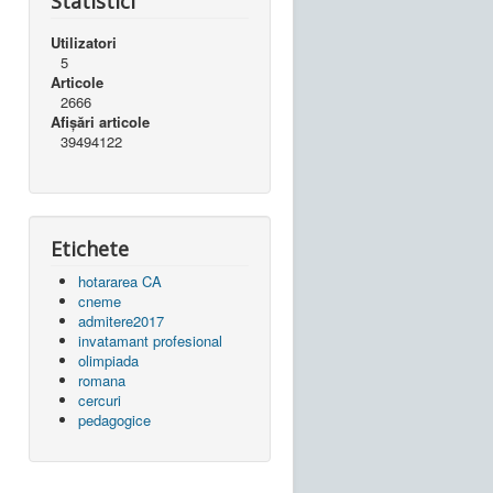
Statistici
Utilizatori
5
Articole
2666
Afișări articole
39494122
Etichete
hotararea CA
cneme
admitere2017
invatamant profesional
olimpiada
romana
cercuri
pedagogice