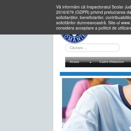
Vă informăm că Inspectoratul Scolar Jud
2016/679 (GDPR) privind prelucrarea dat
solicitanților, beneficiarilor, contribuabi
solicitărilor dumneavoastră. Site-ul www
considera acceptare a politicii de utiliza
Cauta
in
site
Acasa
Cadre Didactice