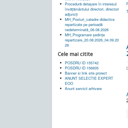
Procedură detașare în interesul
învățământului directori, directori
adjuncți
MH_Posturi_catedre didactice
repartizate pe perioadă
nedeterminată_06.08.2026
MH_Programare ședințe
repartizare_20.08.2026_04.09.20
26
Cele mai citite
POSDRU ID 155742
POSDRU ID 156935
D
Banner si link site proiect
ANUNT SELECTIE EXPERT
EOO
Anunt servicii arhivare