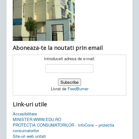
Ultimele articole:
Vi, 04.11.2022 -
Inspectoratul Școlar
Județean Mehedinți
Aboneaza-te la noutati prin email
Introduceti adresa de e-mail:
Livrat de
FeedBurner
Link-uri utile
Accesibilitate
MINISTER-WWW.EDU.RO
PROTECȚIA CONSUMATORILOR - InfoCons – protectia
consumatorilor
Site-uri web unitati