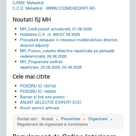
CJRAE Mehedinți
C.C.D. Mehedinţi - WWW.CCDMEHEDINTI.RO
Noutati ISJ MH
MH_Listă posturi actualizată_07.08.2026
Hotărârea C.A. nr. 660/07.08.2026
Procedură detașare în interesul învățământului directori,
directori adjuncți
MH_Posturi_catedre didactice repartizate pe perioadă
nedeterminată_06.08.2026
MH_Programare ședințe
repartizare_20.08.2026_04.09.2026
Cele mai citite
POSDRU ID 155742
POSDRU ID 156935
Banner si link site proiect
ANUNT SELECTIE EXPERT EOO
Anunt servicii arhivare
Sunteți aici:
Acasă
Prezentare
Organizare
Regulament de organizare si functioanre