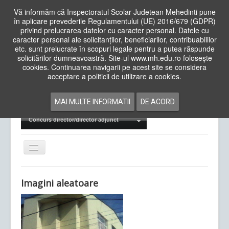
Vă informăm că Inspectoratul Scolar Judetean Mehedinti pune
în aplicare prevederile Regulamentului (UE) 2016/679 (GDPR)
privind prelucrarea datelor cu caracter personal. Datele cu
caracter personal ale solicitanților, beneficiarilor, contribuabililor
Cauta
etc. sunt prelucrate în scopuri legale pentru a putea răspunde
in
solicitărilor dumneavoastră. Site-ul www.mh.edu.ro folosește
site
cookies. Continuarea navigarii pe acest site se considera
Acasa
Cadre Didactice
acceptare a politicii de utilizare a cookies.
Departamente
Proiecte
MAI MULTE INFORMATII
DE ACORD
Examene Naționale
Concurs director/director adjunct
Comută
navigarea
Imagini aleatoare