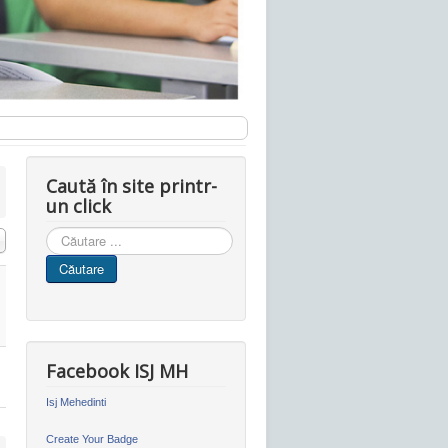
Caută în site printr-
un click
Cauta
in
Căutare
site
Facebook ISJ MH
Isj Mehedinti
Create Your Badge