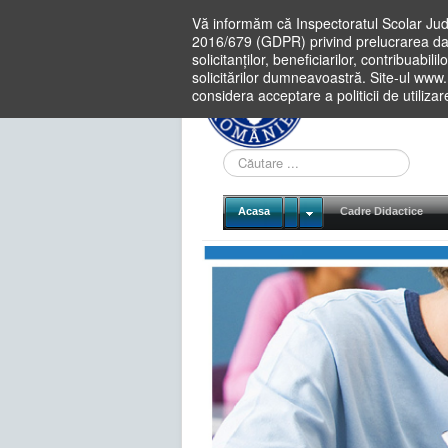
Vă informăm că Inspectoratul Scolar Jud
2016/679 (GDPR) privind prelucrarea dat
solicitanților, beneficiarilor, contribuabi
solicitărilor dumneavoastră. Site-ul www
considera acceptare a politicii de utiliza
Cauta
in
site
Acasa
Cadre Didactice