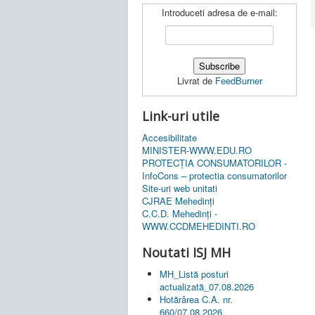
Introduceti adresa de e-mail:
Livrat de
FeedBurner
Link-uri utile
Accesibilitate
MINISTER-WWW.EDU.RO
PROTECȚIA CONSUMATORILOR -
InfoCons – protectia consumatorilor
Site-uri web unitati
CJRAE Mehedinți
C.C.D. Mehedinţi -
WWW.CCDMEHEDINTI.RO
Noutati ISJ MH
MH_Listă posturi
actualizată_07.08.2026
Hotărârea C.A. nr.
660/07.08.2026