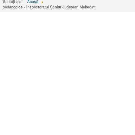
Sunteți aici:
Acasă
pedagogice - Inspectoratul Școlar Județean Mehedinți