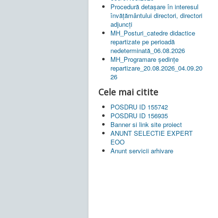
Procedură detașare în interesul
învățământului directori, directori
adjuncți
MH_Posturi_catedre didactice
repartizate pe perioadă
nedeterminată_06.08.2026
MH_Programare ședințe
repartizare_20.08.2026_04.09.20
26
Cele mai citite
POSDRU ID 155742
POSDRU ID 156935
Banner si link site proiect
ANUNT SELECTIE EXPERT
EOO
Anunt servicii arhivare