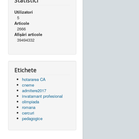
Statistici
Utilizatori
5
Articole
2666
Afișări articole
39494332
Etichete
hotararea CA
cneme
admitere2017
invatamant profesional
olimpiada
romana
cercuri
pedagogice