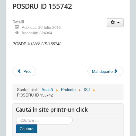
POSDRU ID 155742
Detalii
Publicat: 20 Iulie 2015
Accesări: 324364
POSDRU/188/2.2/S/155742
Prec
Mai departe
Sunteți aici:
Acasă
Proiecte
ISJ
POSDRU ID 155742
Caută în site printr-un click
Cauta
in
Căutare
site