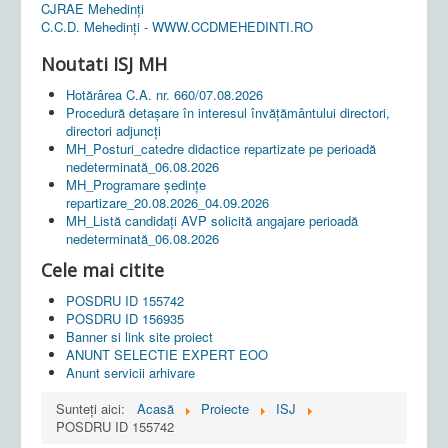
CJRAE Mehedinți
C.C.D. Mehedinţi - WWW.CCDMEHEDINTI.RO
Noutati ISJ MH
Hotărârea C.A. nr. 660/07.08.2026
Procedură detașare în interesul învățământului directori,
directori adjuncți
MH_Posturi_catedre didactice repartizate pe perioadă
nedeterminată_06.08.2026
MH_Programare ședințe
repartizare_20.08.2026_04.09.2026
MH_Listă candidați AVP solicită angajare perioadă
nedeterminată_06.08.2026
Cele mai citite
POSDRU ID 155742
POSDRU ID 156935
Banner si link site proiect
ANUNT SELECTIE EXPERT EOO
Anunt servicii arhivare
Sunteți aici:
Acasă
Proiecte
ISJ
POSDRU ID 155742