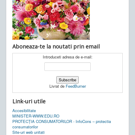
Ultimele articole:
Vi, 04.11.2022 -
Inspectoratul Școlar
Județean Mehedinți
Aboneaza-te la noutati prin email
Introduceti adresa de e-mail:
Livrat de
FeedBurner
Link-uri utile
Accesibilitate
MINISTER-WWW.EDU.RO
PROTECȚIA CONSUMATORILOR - InfoCons – protectia
consumatorilor
Site-uri web unitati