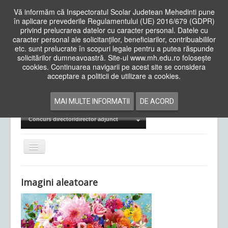
Vă informăm că Inspectoratul Scolar Judetean Mehedinti pune
în aplicare prevederile Regulamentului (UE) 2016/679 (GDPR)
privind prelucrarea datelor cu caracter personal. Datele cu
caracter personal ale solicitanților, beneficiarilor, contribuabililor
Cauta
etc. sunt prelucrate în scopuri legale pentru a putea răspunde
in
solicitărilor dumneavoastră. Site-ul www.mh.edu.ro folosește
site
cookies. Continuarea navigarii pe acest site se considera
Acasa
Cadre Didactice
acceptare a politicii de utilizare a cookies.
Departamente
Proiecte
MAI MULTE INFORMATII
DE ACORD
Examene Naționale
Concurs director/director adjunct
Comută
navigarea
Imagini aleatoare