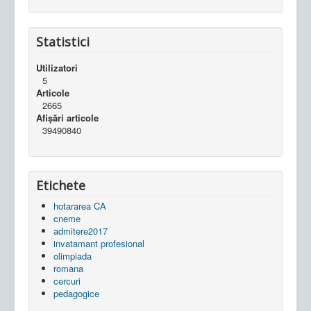
Statistici
Utilizatori
5
Articole
2665
Afișări articole
39490840
Etichete
hotararea CA
cneme
admitere2017
invatamant profesional
olimpiada
romana
cercuri
pedagogice