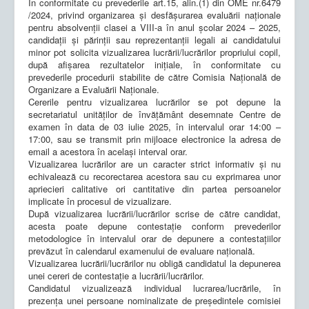
În conformitate cu prevederile art.15, alin.(1) din OME nr.6479
/2024, privind organizarea și desfășurarea evaluării naționale
pentru absolvenții clasei a VIII-a în anul școlar 2024 – 2025,
candidații și părinţii sau reprezentanţii legali ai candidatului
minor pot solicita vizualizarea lucrării/lucrărilor propriului copil,
după afişarea rezultatelor iniţiale, în conformitate cu
prevederile procedurii stabilite de către Comisia Naţională de
Organizare a Evaluării Naţionale.
Cererile pentru vizualizarea lucrărilor se pot depune la
secretariatul unităților de învățământ desemnate Centre de
examen în data de 03 iulie 2025, în intervalul orar 14:00 –
17:00, sau se transmit prin mijloace electronice la adresa de
email a acestora în același interval orar.
Vizualizarea lucrărilor are un caracter strict informativ și nu
echivalează cu recorectarea acestora sau cu exprimarea unor
apriecieri calitative ori cantitative din partea persoanelor
implicate în procesul de vizualizare.
După vizualizarea lucrării/lucrărilor scrise de către candidat,
acesta poate depune contestație conform prevederilor
metodologice în intervalul orar de depunere a contestațiilor
prevăzut în calendarul examenului de evaluare națională.
Vizualizarea lucrării/lucrărilor nu obligă candidatul la depunerea
unei cereri de contestație a lucrării/lucrărilor.
Candidatul vizualizează individual lucrarea/lucrările, în
prezența unei persoane nominalizate de președintele comisiei