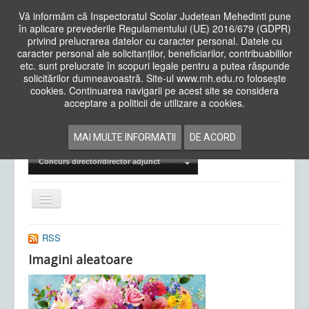
Vă informăm că Inspectoratul Scolar Judetean Mehedinti pune
în aplicare prevederile Regulamentului (UE) 2016/679 (GDPR)
privind prelucrarea datelor cu caracter personal. Datele cu
caracter personal ale solicitanților, beneficiarilor, contribuabililor
Cauta
etc. sunt prelucrate în scopuri legale pentru a putea răspunde
in
solicitărilor dumneavoastră. Site-ul www.mh.edu.ro folosește
site
cookies. Continuarea navigarii pe acest site se considera
Acasa
Cadre Didactice
acceptare a politicii de utilizare a cookies.
Departamente
Proiecte
MAI MULTE INFORMATII
DE ACORD
Examene Naționale
Concurs director/director adjunct
Comută
navigarea
RSS
Imagini aleatoare