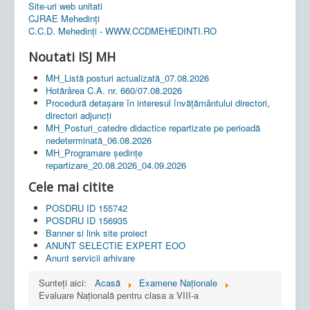
Site-uri web unitati
CJRAE Mehedinți
C.C.D. Mehedinţi - WWW.CCDMEHEDINTI.RO
Noutati ISJ MH
MH_Listă posturi actualizată_07.08.2026
Hotărârea C.A. nr. 660/07.08.2026
Procedură detașare în interesul învățământului directori,
directori adjuncți
MH_Posturi_catedre didactice repartizate pe perioadă
nedeterminată_06.08.2026
MH_Programare ședințe
repartizare_20.08.2026_04.09.2026
Cele mai citite
POSDRU ID 155742
POSDRU ID 156935
Banner si link site proiect
ANUNT SELECTIE EXPERT EOO
Anunt servicii arhivare
Sunteți aici:
Acasă
Examene Naționale
Evaluare Națională pentru clasa a VIII-a