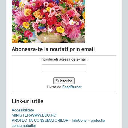
Ultimele articole:
Vi, 04.11.2022 -
Inspectoratul Școlar
Județean Mehedinți
Aboneaza-te la noutati prin email
Introduceti adresa de e-mail:
Livrat de
FeedBurner
Link-uri utile
Accesibilitate
MINISTER-WWW.EDU.RO
PROTECȚIA CONSUMATORILOR - InfoCons – protectia
consumatorilor