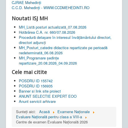
CJRAE Mehedinți
C.C.D. Mehedinţi - WWW.CCDMEHEDINTI.RO
Noutati ISJ MH
MH_Listă posturi actualizată_07.08.2026
Hotărârea C.A. nr. 660/07.08.2026
Procedură detașare în interesul învățământului directori,
directori adjuncți
MH_Posturi_catedre didactice repartizate pe perioadă
nedeterminată_06.08.2026
MH_Programare ședințe
repartizare_20.08.2026_04.09.2026
Cele mai citite
POSDRU ID 155742
POSDRU ID 156935
Banner si link site proiect
ANUNT SELECTIE EXPERT EOO
Anunt servicii arhivare
Sunteți aici:
Acasă
Examene Naționale
Evaluare Națională pentru clasa a VIII-a
Centre de examen Evaluare Națională 2026