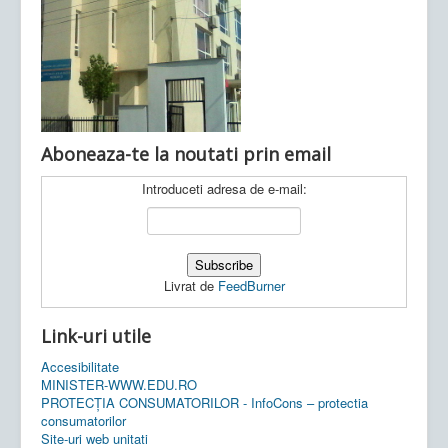
Ultimele articole:
Vi, 04.11.2022 -
Inspectoratul Școlar
Județean Mehedinți
Aboneaza-te la noutati prin email
Introduceti adresa de e-mail:
Livrat de
FeedBurner
Link-uri utile
Accesibilitate
MINISTER-WWW.EDU.RO
PROTECȚIA CONSUMATORILOR - InfoCons – protectia
consumatorilor
Site-uri web unitati