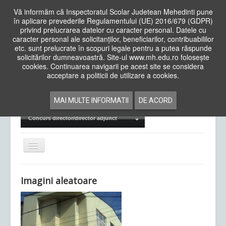
Vă informăm că Inspectoratul Scolar Judetean Mehedinti pune
în aplicare prevederile Regulamentului (UE) 2016/679 (GDPR)
privind prelucrarea datelor cu caracter personal. Datele cu
caracter personal ale solicitanților, beneficiarilor, contribuabililor
Cauta
etc. sunt prelucrate în scopuri legale pentru a putea răspunde
in
solicitărilor dumneavoastră. Site-ul www.mh.edu.ro folosește
site
cookies. Continuarea navigarii pe acest site se considera
Acasa
Cadre Didactice
acceptare a politicii de utilizare a cookies.
Departamente
Proiecte
MAI MULTE INFORMATII
DE ACORD
Examene Naționale
Concurs director/director adjunct
Comută
navigarea
Imagini aleatoare