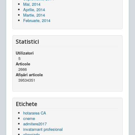
Mai, 2014
Aprilie, 2014
Martie, 2014
Februarie, 2014
Statistici
Utilizatori
5
Articole
2666
Afișări articole
39534351
Etichete
hotararea CA
cneme
admitere2017
invatamant profesional
olimpiada