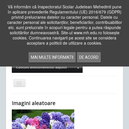
Vă informăm că Inspectoratul Scolar Judetean Mehedinti pune
în aplicare prevederile Regulamentului (UE) 2016/679 (GDPR)
privind prelucrarea datelor cu caracter personal. Datele cu
caracter personal ale solicitanților, beneficiarilor, contribuabililor
Cauta
etc. sunt prelucrate în scopuri legale pentru a putea răspunde
in
solicitărilor dumneavoastră. Site-ul www.mh.edu.ro folosește
site
cookies. Continuarea navigarii pe acest site se considera
Acasa
Cadre Didactice
acceptare a politicii de utilizare a cookies.
Departamente
Proiecte
MAI MULTE INFORMATII
DE ACORD
Examene Naționale
Concurs director/director adjunct
Comută
navigarea
Imagini aleatoare