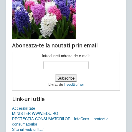
Ultimele articole:
Vi, 04.11.2022 -
Inspectoratul Școlar
Județean Mehedinți
Aboneaza-te la noutati prin email
Introduceti adresa de e-mail:
Livrat de
FeedBurner
Link-uri utile
Accesibilitate
MINISTER-WWW.EDU.RO
PROTECȚIA CONSUMATORILOR - InfoCons – protectia
consumatorilor
Site-uri web unitati