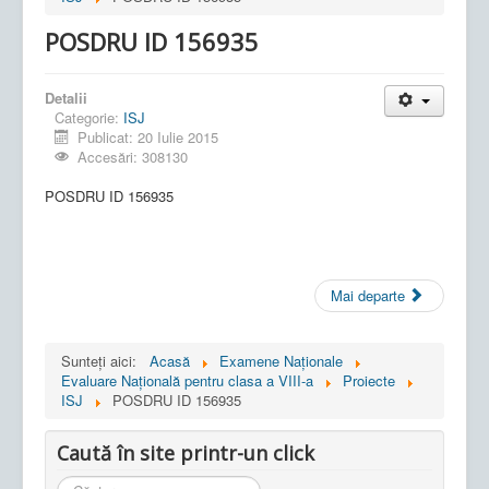
POSDRU ID 156935
Detalii
Categorie:
ISJ
Publicat: 20 Iulie 2015
Accesări: 308130
POSDRU ID 156935
Mai departe
Sunteți aici:
Acasă
Examene Naționale
Evaluare Națională pentru clasa a VIII-a
Proiecte
ISJ
POSDRU ID 156935
Caută în site printr-un click
Cauta