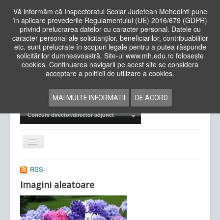
Vă informăm că Inspectoratul Scolar Judetean Mehedinti pune
în aplicare prevederile Regulamentului (UE) 2016/679 (GDPR)
privind prelucrarea datelor cu caracter personal. Datele cu
caracter personal ale solicitanților, beneficiarilor, contribuabililor
Cauta
etc. sunt prelucrate în scopuri legale pentru a putea răspunde
in
solicitărilor dumneavoastră. Site-ul www.mh.edu.ro folosește
site
cookies. Continuarea navigarii pe acest site se considera
Acasa
Cadre Didactice
acceptare a politicii de utilizare a cookies.
Departamente
Proiecte
MAI MULTE INFORMATII
DE ACORD
Examene Naționale
Concurs director/director adjunct
Comută
navigarea
RSS
Imagini aleatoare