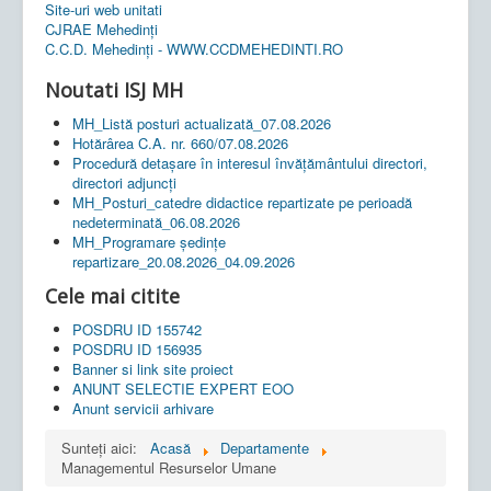
Site-uri web unitati
CJRAE Mehedinți
C.C.D. Mehedinţi - WWW.CCDMEHEDINTI.RO
Noutati ISJ MH
MH_Listă posturi actualizată_07.08.2026
Hotărârea C.A. nr. 660/07.08.2026
Procedură detașare în interesul învățământului directori,
directori adjuncți
MH_Posturi_catedre didactice repartizate pe perioadă
nedeterminată_06.08.2026
MH_Programare ședințe
repartizare_20.08.2026_04.09.2026
Cele mai citite
POSDRU ID 155742
POSDRU ID 156935
Banner si link site proiect
ANUNT SELECTIE EXPERT EOO
Anunt servicii arhivare
Sunteți aici:
Acasă
Departamente
Managementul Resurselor Umane