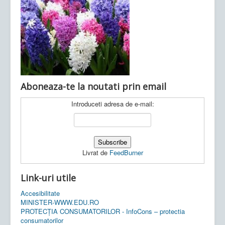
Ultimele articole:
Vi, 04.11.2022 -
Inspectoratul Școlar
Județean Mehedinți
Aboneaza-te la noutati prin email
Introduceti adresa de e-mail:
Livrat de
FeedBurner
Link-uri utile
Accesibilitate
MINISTER-WWW.EDU.RO
PROTECȚIA CONSUMATORILOR - InfoCons – protectia
consumatorilor