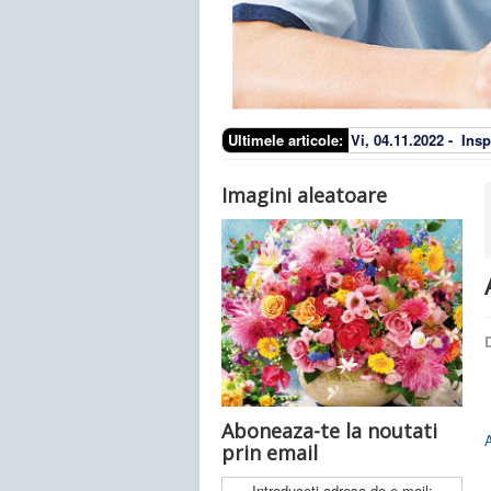
Ultimele articole:
Vi, 04.11.2022 -
Insp
Imagini aleatoare
D
Aboneaza-te la noutati
A
prin email
Introduceti adresa de e-mail: