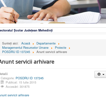
ectoratul Școlar Județean Mehedinți
Sunteți aici:
Acasă
Departamente
Managementul Resurselor Umane
Proiecte
POSDRU ID 137245
Anunt servicii arhivare
Anunt servicii arhivare
etalii
Categorie:
POSDRU ID 137245
Publicat: 15 Iulie 2015
Accesări: 301875
nunt servicii arhivare