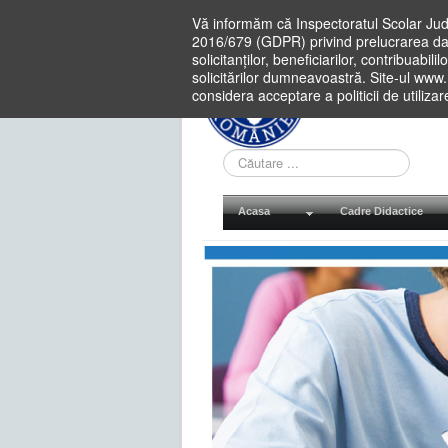
Vă informăm că Inspectoratul Scolar Jud
2016/679 (GDPR) privind prelucrarea dat
solicitanților, beneficiarilor, contribuabi
solicitărilor dumneavoastră. Site-ul www
considera acceptare a politicii de utiliza
Cauta
in
site
Acasa
Cadre Didactice