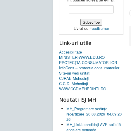
Livrat de
FeedBurner
Link-uri utile
Accesibilitate
MINISTER-WWW.EDU.RO
PROTECȚIA CONSUMATORILOR -
InfoCons – protectia consumatorilor
Site-uri web unitati
CJRAE Mehedinți
C.C.D. Mehedinţi -
WWW.CCDMEHEDINTI.RO
Noutati ISJ MH
MH_Programare ședințe
repartizare_20.08.2026_04.09.20
26
MH_Listă candidați AVP solicită
angajare perioadă