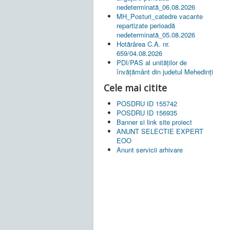
nedeterminată_06.08.2026
MH_Posturi_catedre vacante
repartizate perioadă
nedeterminată_05.08.2026
Hotărârea C.A. nr.
659/04.08.2026
PDI/PAS al unităților de
învățământ din judetul Mehedinți
Cele mai citite
POSDRU ID 155742
POSDRU ID 156935
Banner si link site proiect
ANUNT SELECTIE EXPERT
EOO
Anunt servicii arhivare