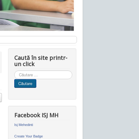
Caută în site printr-
un click
Cauta
in
Căutare
site
Facebook ISJ MH
Isj Mehedinti
Create Your Badge