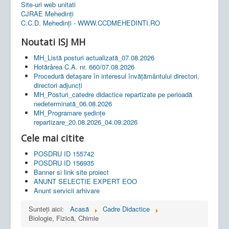
Site-uri web unitati
CJRAE Mehedinți
C.C.D. Mehedinţi - WWW.CCDMEHEDINTI.RO
Noutati ISJ MH
MH_Listă posturi actualizată_07.08.2026
Hotărârea C.A. nr. 660/07.08.2026
Procedură detașare în interesul învățământului directori,
directori adjuncți
MH_Posturi_catedre didactice repartizate pe perioadă
nedeterminată_06.08.2026
MH_Programare ședințe
repartizare_20.08.2026_04.09.2026
Cele mai citite
POSDRU ID 155742
POSDRU ID 156935
Banner si link site proiect
ANUNT SELECTIE EXPERT EOO
Anunt servicii arhivare
Sunteți aici:
Acasă
Cadre Didactice
Biologie, Fizică, Chimie