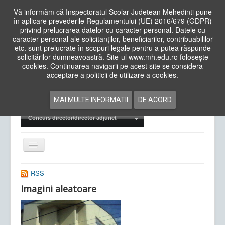
Vă informăm că Inspectoratul Scolar Judetean Mehedinti pune
în aplicare prevederile Regulamentului (UE) 2016/679 (GDPR)
privind prelucrarea datelor cu caracter personal. Datele cu
caracter personal ale solicitanților, beneficiarilor, contribuabililor
Cauta
etc. sunt prelucrate în scopuri legale pentru a putea răspunde
in
solicitărilor dumneavoastră. Site-ul www.mh.edu.ro folosește
site
cookies. Continuarea navigarii pe acest site se considera
Acasa
Cadre Didactice
acceptare a politicii de utilizare a cookies.
Departamente
Proiecte
MAI MULTE INFORMATII
DE ACORD
Examene Naționale
Concurs director/director adjunct
Comută
navigarea
RSS
Imagini aleatoare