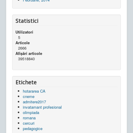
Statistici
Utilizatori
5
Articole
2666
Afișări articole
39518840
Etichete
hotararea CA
cneme
admitere2017
invatamant profesional
olimpiada
romana
cercuri
pedagogice