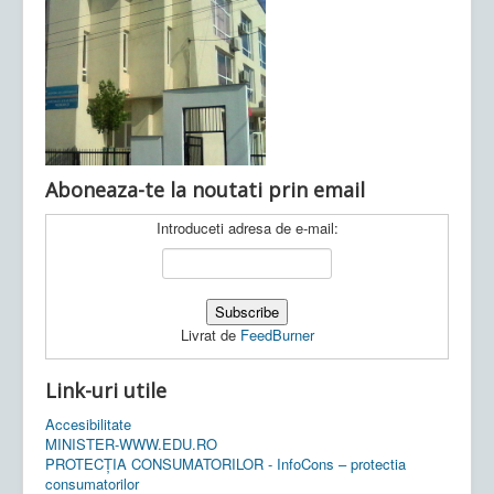
Ultimele articole:
Vi, 04.11.2022 -
Inspectoratul Școlar
Județean Mehedinți
Aboneaza-te la noutati prin email
Introduceti adresa de e-mail:
Livrat de
FeedBurner
Link-uri utile
Accesibilitate
MINISTER-WWW.EDU.RO
PROTECȚIA CONSUMATORILOR - InfoCons – protectia
consumatorilor