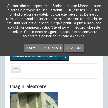
Vă informăm că Inspectoratul Scolar Judetean Mehedinti pune
în aplicare prevederile Regulamentului (UE) 2016/679 (GDPR)
privind prelucrarea datelor cu caracter personal. Datele cu
caracter personal ale solicitanților, beneficiarilor, contribuabililor
Cauta
etc. sunt prelucrate în scopuri legale pentru a putea răspunde
in
solicitărilor dumneavoastră. Site-ul www.mh.edu.ro folosește
site
cookies. Continuarea navigarii pe acest site se considera
Acasa
Cadre Didactice
acceptare a politicii de utilizare a cookies.
Departamente
Proiecte
MAI MULTE INFORMATII
DE ACORD
Examene Naționale
Concurs director/director adjunct
Comută
navigarea
Imagini aleatoare