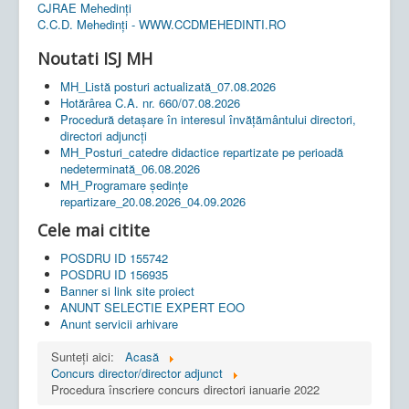
CJRAE Mehedinți
C.C.D. Mehedinţi - WWW.CCDMEHEDINTI.RO
Noutati ISJ MH
MH_Listă posturi actualizată_07.08.2026
Hotărârea C.A. nr. 660/07.08.2026
Procedură detașare în interesul învățământului directori,
directori adjuncți
MH_Posturi_catedre didactice repartizate pe perioadă
nedeterminată_06.08.2026
MH_Programare ședințe
repartizare_20.08.2026_04.09.2026
Cele mai citite
POSDRU ID 155742
POSDRU ID 156935
Banner si link site proiect
ANUNT SELECTIE EXPERT EOO
Anunt servicii arhivare
Sunteți aici:
Acasă
Concurs director/director adjunct
Procedura înscriere concurs directori ianuarie 2022