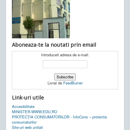
Ultimele articole:
Vi, 04.11.2022 -
Inspectoratul Școlar
Județean Mehedinți
Aboneaza-te la noutati prin email
Introduceti adresa de e-mail:
Livrat de
FeedBurner
Link-uri utile
Accesibilitate
MINISTER-WWW.EDU.RO
PROTECȚIA CONSUMATORILOR - InfoCons – protectia
consumatorilor
Site-uri web unitati