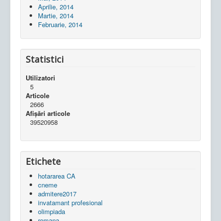
Aprilie, 2014
Martie, 2014
Februarie, 2014
Statistici
Utilizatori
5
Articole
2666
Afișări articole
39520958
Etichete
hotararea CA
cneme
admitere2017
invatamant profesional
olimpiada
romana