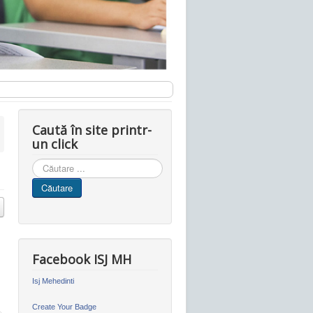
Caută în site printr-
un click
Cauta
in
Căutare
site
Facebook ISJ MH
Isj Mehedinti
Create Your Badge