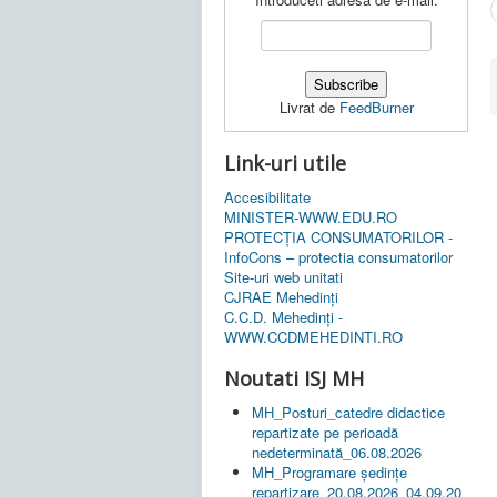
Livrat de
FeedBurner
Link-uri utile
Accesibilitate
MINISTER-WWW.EDU.RO
PROTECȚIA CONSUMATORILOR -
InfoCons – protectia consumatorilor
Site-uri web unitati
CJRAE Mehedinți
C.C.D. Mehedinţi -
WWW.CCDMEHEDINTI.RO
Noutati ISJ MH
MH_Posturi_catedre didactice
repartizate pe perioadă
nedeterminată_06.08.2026
MH_Programare ședințe
repartizare_20.08.2026_04.09.20