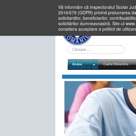
Vă informăm că Inspectoratul Scolar Jud
2016/679 (GDPR) privind prelucrarea dat
solicitanților, beneficiarilor, contribuabi
solicitărilor dumneavoastră. Site-ul www
considera acceptare a politicii de utiliza
Cauta
in
site
Acasa
Cadre Didactice