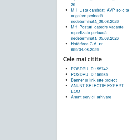
26
MH_Listă candidați AVP solicită
angajare perioadă
nedeterminată_06.08.2026
MH_Posturi_catedre vacante
repartizate perioadă
nedeterminată_05.08.2026
Hotărârea C.A. nr.
659/04.08.2026
Cele mai citite
POSDRU ID 155742
POSDRU ID 156935
Banner si link site proiect
ANUNT SELECTIE EXPERT
EOO
Anunt servicii arhivare