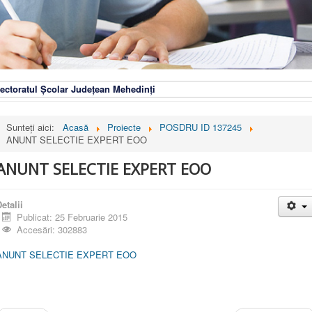
ectoratul Școlar Județean Mehedinți
Sunteți aici:
Acasă
Proiecte
POSDRU ID 137245
ANUNT SELECTIE EXPERT EOO
ANUNT SELECTIE EXPERT EOO
etalii
Publicat: 25 Februarie 2015
Accesări: 302883
ANUNT SELECTIE EXPERT EOO