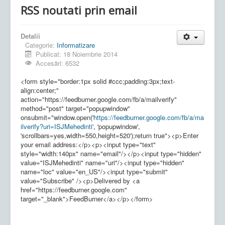
RSS noutati prin email
Detalii
Categorie:
Informatizare
Publicat: 18 Noiembrie 2014
Accesări: 6532
<form style="border:1px solid #ccc;padding:3px;text-
align:center;"
action="https://feedburner.google.com/fb/a/mailverify"
method="post" target="popupwindow"
onsubmit="window.open('
https://feedburner.google.com/fb/a/ma
ilverify?uri=ISJMehedinti'
, 'popupwindow',
'scrollbars=yes,width=550,height=520');return true"><p>Enter
your email address:</p><p><input type="text"
style="width:140px" name="email"/></p><input type="hidden"
value="ISJMehedinti" name="uri"/><input type="hidden"
name="loc" value="en_US"/><input type="submit"
value="Subscribe" /><p>Delivered by <a
href="https://feedburner.google.com"
target="_blank">FeedBurner</a></p></form>