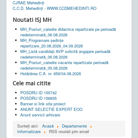
CJRAE Mehedinți
C.C.D. Mehedinţi - WWW.CCDMEHEDINTI.RO
Noutati ISJ MH
MH_Posturi_catedre didactice repartizate pe perioadă
nedeterminată_06.08.2026
MH_Programare ședințe
repartizare_20.08.2026_04.09.2026
MH_Listă candidați AVP solicită angajare perioadă
nedeterminată_06.08.2026
MH_Posturi_catedre vacante repartizate perioadă
nedeterminată_05.08.2026
Hotărârea C.A. nr. 659/04.08.2026
Cele mai citite
POSDRU ID 155742
POSDRU ID 156935
Banner si link site proiect
ANUNT SELECTIE EXPERT EOO
Anunt servicii arhivare
Sunteți aici:
Acasă
Departamente
Informatizare
RSS noutati prin email