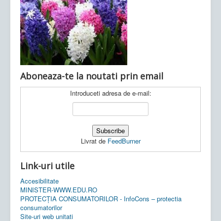
Ultimele articole:
Vi, 04.11.2022 -
Inspectoratul Școlar
Județean Mehedinți
Aboneaza-te la noutati prin email
Introduceti adresa de e-mail:
Livrat de
FeedBurner
Link-uri utile
Accesibilitate
MINISTER-WWW.EDU.RO
PROTECȚIA CONSUMATORILOR - InfoCons – protectia
consumatorilor
Site-uri web unitati