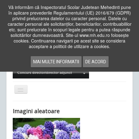
Vă informăm că Inspectoratul Scolar Judetean Mehedinti pune
în aplicare prevederile Regulamentului (UE) 2016/679 (GDPR)
privind prelucrarea datelor cu caracter personal. Datele cu
caracter personal ale solicitanților, beneficiarilor, contribuabililor
Cauta
etc. sunt prelucrate în scopuri legale pentru a putea răspunde
in
solicitărilor dumneavoastră. Site-ul www.mh.edu.ro folosește
site
cookies. Continuarea navigarii pe acest site se considera
Acasa
Cadre Didactice
acceptare a politicii de utilizare a cookies.
Departamente
Proiecte
MAI MULTE INFORMATII
DE ACORD
Examene Naționale
Concurs director/director adjunct
Comută
navigarea
Imagini aleatoare