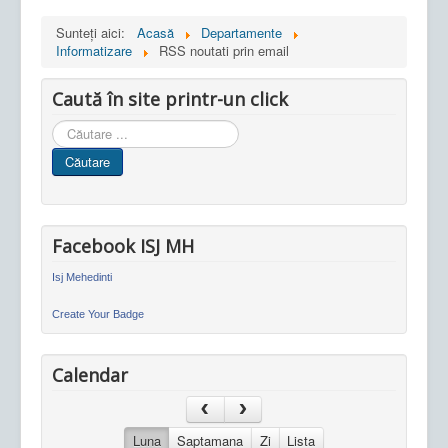
Sunteți aici:
Acasă
Departamente
Informatizare
RSS noutati prin email
Caută în site printr-un click
Cauta
in
Căutare
site
Facebook ISJ MH
Isj Mehedinti
Create Your Badge
Calendar
Luna
Saptamana
Zi
Lista