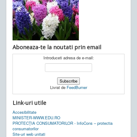
Ultimele articole:
Vi, 04.11.2022 -
Inspectoratul Școlar
Județean Mehedinți
Aboneaza-te la noutati prin email
Introduceti adresa de e-mail:
Livrat de
FeedBurner
Link-uri utile
Accesibilitate
MINISTER-WWW.EDU.RO
PROTECȚIA CONSUMATORILOR - InfoCons – protectia
consumatorilor
Site-uri web unitati