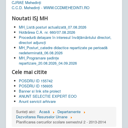
CJRAE Mehedinți
C.C.D. Mehedinţi - WWW.CCDMEHEDINTI.RO
Noutati ISJ MH
MH_Listă posturi actualizată_07.08.2026
Hotărârea C.A. nr. 660/07.08.2026
Procedură detașare în interesul învățământului directori,
directori adjuncți
MH_Posturi_catedre didactice repartizate pe perioadă
nedeterminată_06.08.2026
MH_Programare ședințe
repartizare_20.08.2026_04.09.2026
Cele mai citite
POSDRU ID 155742
POSDRU ID 156935
Banner si link site proiect
ANUNT SELECTIE EXPERT EOO
Anunt servicii arhivare
Sunteți aici:
Acasă
Departamente
Dezvoltarea Resurselor Umane
Planificarea cercurilor scolare semestrul 2 - 2013-2014