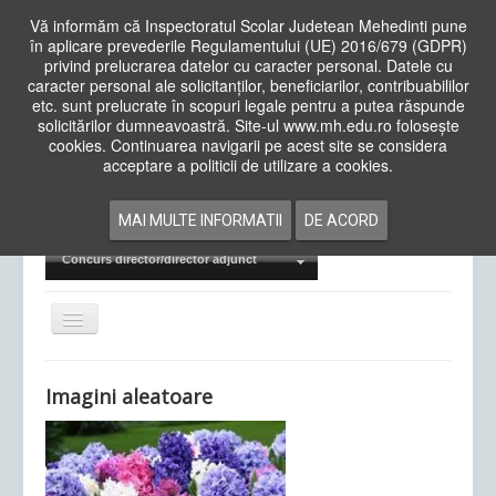
Vă informăm că Inspectoratul Scolar Judetean Mehedinti pune
în aplicare prevederile Regulamentului (UE) 2016/679 (GDPR)
privind prelucrarea datelor cu caracter personal. Datele cu
caracter personal ale solicitanților, beneficiarilor, contribuabililor
Cauta
etc. sunt prelucrate în scopuri legale pentru a putea răspunde
in
solicitărilor dumneavoastră. Site-ul www.mh.edu.ro folosește
site
cookies. Continuarea navigarii pe acest site se considera
Acasa
Cadre Didactice
acceptare a politicii de utilizare a cookies.
Departamente
Proiecte
MAI MULTE INFORMATII
DE ACORD
Examene Naționale
Concurs director/director adjunct
Comută
navigarea
Imagini aleatoare