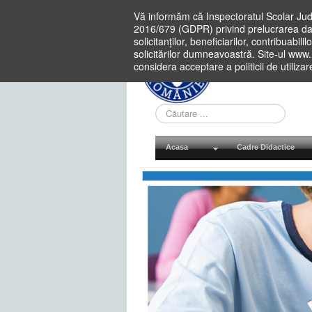
Vă informăm că Inspectoratul Scolar Jud
2016/679 (GDPR) privind prelucrarea dat
solicitanților, beneficiarilor, contribuabi
solicitărilor dumneavoastră. Site-ul www
considera acceptare a politicii de utiliza
Cauta
in
site
Acasa
Cadre Didactice