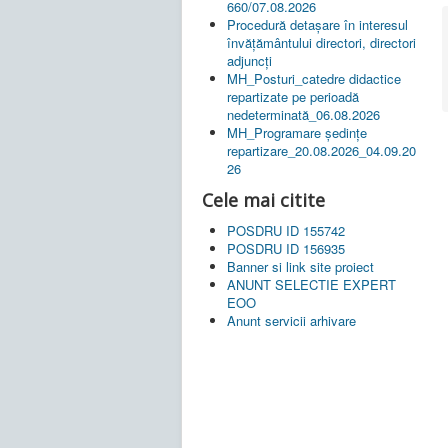
660/07.08.2026
Procedură detașare în interesul
învățământului directori, directori
adjuncți
MH_Posturi_catedre didactice
repartizate pe perioadă
nedeterminată_06.08.2026
MH_Programare ședințe
repartizare_20.08.2026_04.09.20
26
Cele mai citite
POSDRU ID 155742
POSDRU ID 156935
Banner si link site proiect
ANUNT SELECTIE EXPERT
EOO
Anunt servicii arhivare