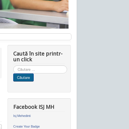
Caută în site printr-
un click
Cauta
in
Căutare
site
Facebook ISJ MH
Isj Mehedinti
Create Your Badge