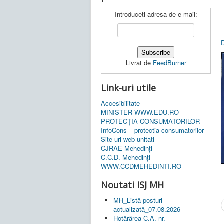
Introduceti adresa de e-mail:
Livrat de
FeedBurner
Link-uri utile
Accesibilitate
MINISTER-WWW.EDU.RO
PROTECȚIA CONSUMATORILOR -
InfoCons – protectia consumatorilor
Site-uri web unitati
CJRAE Mehedinți
C.C.D. Mehedinţi -
WWW.CCDMEHEDINTI.RO
Noutati ISJ MH
MH_Listă posturi
actualizată_07.08.2026
Hotărârea C.A. nr.