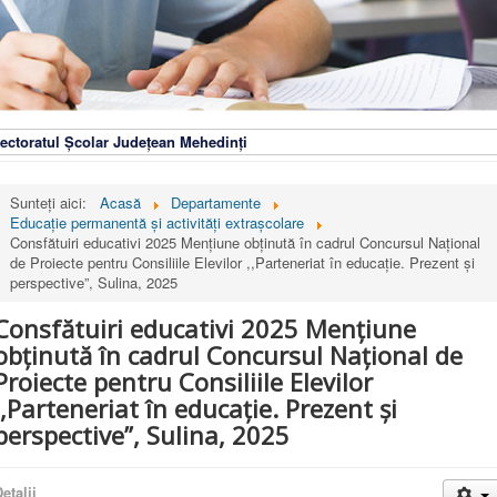
ectoratul Școlar Județean Mehedinți
Sunteți aici:
Acasă
Departamente
Educaţie permanentă şi activităţi extraşcolare
Consfătuiri educativi 2025 Mențiune obținută în cadrul Concursul Național
de Proiecte pentru Consiliile Elevilor ,,Parteneriat în educație. Prezent și
perspective”, Sulina, 2025
Consfătuiri educativi 2025 Mențiune
obținută în cadrul Concursul Național de
Proiecte pentru Consiliile Elevilor
,,Parteneriat în educație. Prezent și
perspective”, Sulina, 2025
etalii