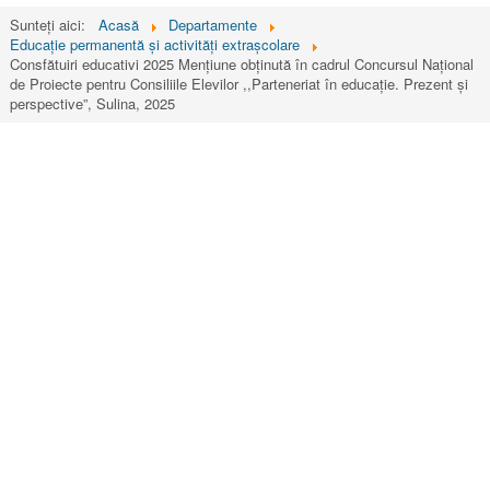
Sunteți aici:
Acasă
Departamente
Educaţie permanentă şi activităţi extraşcolare
Consfătuiri educativi 2025 Mențiune obținută în cadrul Concursul Național
de Proiecte pentru Consiliile Elevilor ,,Parteneriat în educație. Prezent și
perspective”, Sulina, 2025