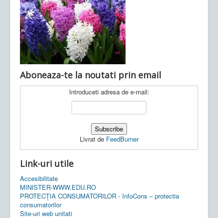
Ultimele articole:
Vi, 04.11.2022 -
Inspectoratul Școlar
Județean Mehedinți
Aboneaza-te la noutati prin email
Introduceti adresa de e-mail:
Livrat de
FeedBurner
Link-uri utile
Accesibilitate
MINISTER-WWW.EDU.RO
PROTECȚIA CONSUMATORILOR - InfoCons – protectia
consumatorilor
Site-uri web unitati