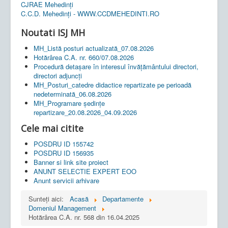
CJRAE Mehedinți
C.C.D. Mehedinţi - WWW.CCDMEHEDINTI.RO
Noutati ISJ MH
MH_Listă posturi actualizată_07.08.2026
Hotărârea C.A. nr. 660/07.08.2026
Procedură detașare în interesul învățământului directori,
directori adjuncți
MH_Posturi_catedre didactice repartizate pe perioadă
nedeterminată_06.08.2026
MH_Programare ședințe
repartizare_20.08.2026_04.09.2026
Cele mai citite
POSDRU ID 155742
POSDRU ID 156935
Banner si link site proiect
ANUNT SELECTIE EXPERT EOO
Anunt servicii arhivare
Sunteți aici:
Acasă
Departamente
Domeniul Management
Hotărârea C.A. nr. 568 din 16.04.2025