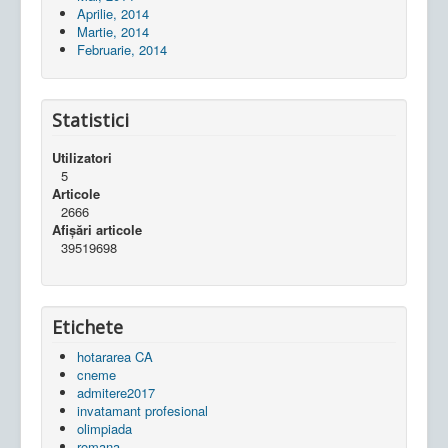
Aprilie, 2014
Martie, 2014
Februarie, 2014
Statistici
Utilizatori
5
Articole
2666
Afișări articole
39519698
Etichete
hotararea CA
cneme
admitere2017
invatamant profesional
olimpiada
romana