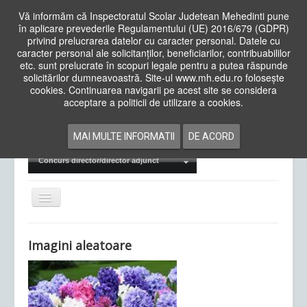
Vă informăm că Inspectoratul Scolar Judetean Mehedinti pune
în aplicare prevederile Regulamentului (UE) 2016/679 (GDPR)
privind prelucrarea datelor cu caracter personal. Datele cu
caracter personal ale solicitanților, beneficiarilor, contribuabililor
Cauta
etc. sunt prelucrate în scopuri legale pentru a putea răspunde
in
solicitărilor dumneavoastră. Site-ul www.mh.edu.ro folosește
site
cookies. Continuarea navigarii pe acest site se considera
Acasa
Cadre Didactice
acceptare a politicii de utilizare a cookies.
Departamente
Proiecte
MAI MULTE INFORMATII
DE ACORD
Examene Naționale
Concurs director/director adjunct
Comută
navigarea
Imagini aleatoare