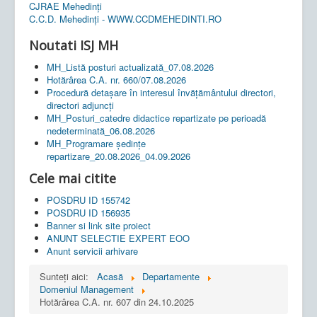
CJRAE Mehedinți
C.C.D. Mehedinţi - WWW.CCDMEHEDINTI.RO
Noutati ISJ MH
MH_Listă posturi actualizată_07.08.2026
Hotărârea C.A. nr. 660/07.08.2026
Procedură detașare în interesul învățământului directori,
directori adjuncți
MH_Posturi_catedre didactice repartizate pe perioadă
nedeterminată_06.08.2026
MH_Programare ședințe
repartizare_20.08.2026_04.09.2026
Cele mai citite
POSDRU ID 155742
POSDRU ID 156935
Banner si link site proiect
ANUNT SELECTIE EXPERT EOO
Anunt servicii arhivare
Sunteți aici:
Acasă
Departamente
Domeniul Management
Hotărârea C.A. nr. 607 din 24.10.2025