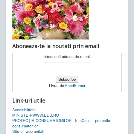
Ultimele articole:
Vi, 04.11.2022 -
Inspectoratul Școlar
Județean Mehedinți
Aboneaza-te la noutati prin email
Introduceti adresa de e-mail:
Livrat de
FeedBurner
Link-uri utile
Accesibilitate
MINISTER-WWW.EDU.RO
PROTECȚIA CONSUMATORILOR - InfoCons – protectia
consumatorilor
Site-uri web unitati