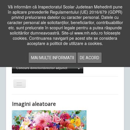
Vă informăm că Inspectoratul Scolar Judetean Mehedinti pune
în aplicare prevederile Regulamentului (UE) 2016/679 (GDPR)
privind prelucrarea datelor cu caracter personal. Datele cu
caracter personal ale solicitanților, beneficiarilor, contribuabililor
Cauta
etc. sunt prelucrate în scopuri legale pentru a putea răspunde
in
solicitărilor dumneavoastră. Site-ul www.mh.edu.ro folosește
site
cookies. Continuarea navigarii pe acest site se considera
Acasa
Cadre Didactice
acceptare a politicii de utilizare a cookies.
Departamente
Proiecte
MAI MULTE INFORMATII
DE ACORD
Examene Naționale
Concurs director/director adjunct
Comută
navigarea
Imagini aleatoare