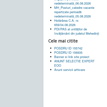
nedeterminată_06.08.2026
MH_Posturi_catedre vacante
repartizate perioadă
nedeterminată_05.08.2026
Hotărârea C.A. nr.
659/04.08.2026
PDI/PAS al unităților de
învățământ din judetul Mehedinți
Cele mai citite
POSDRU ID 155742
POSDRU ID 156935
Banner si link site proiect
ANUNT SELECTIE EXPERT
EOO
Anunt servicii arhivare