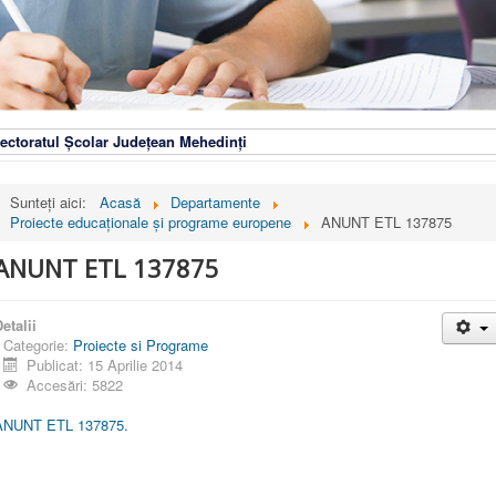
ectoratul Școlar Județean Mehedinți
Sunteți aici:
Acasă
Departamente
Proiecte educaționale și programe europene
ANUNT ETL 137875
ANUNT ETL 137875
etalii
Categorie:
Proiecte si Programe
Publicat: 15 Aprilie 2014
Accesări: 5822
ANUNT ETL 137875.