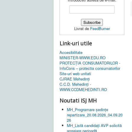
Livrat de
FeedBurner
Link-uri utile
Accesibilitate
MINISTER-WWW.EDU.RO
PROTECȚIA CONSUMATORILOR -
InfoCons – protectia consumatorilor
Site-uri web unitati
CJRAE Mehedinți
C.C.D. Mehedinţi -
WWW.CCDMEHEDINTI.RO
Noutati ISJ MH
MH_Programare ședințe
repartizare_20.08.2026_04.09.20
26
MH_Listă candidați AVP solicită
angajare perioadă