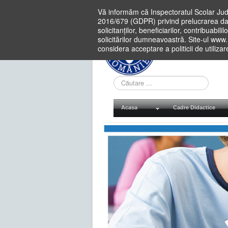
Vă informăm că Inspectoratul Scolar Jud
2016/679 (GDPR) privind prelucrarea dat
solicitanților, beneficiarilor, contribuabi
solicitărilor dumneavoastră. Site-ul www
considera acceptare a politicii de utiliza
Cauta
in
site
Acasa
Cadre Didactice