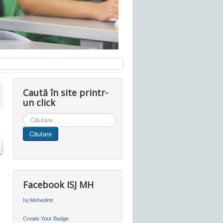
Caută în site printr-
un click
Cauta
in
Căutare
site
Facebook ISJ MH
Isj Mehedinti
Create Your Badge