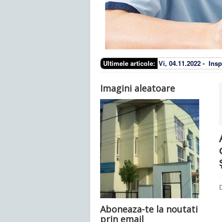
Ultimele articole:
Vi, 04.11.2022 -
Insp
Imagini aleatoare
D
Aboneaza-te la noutati
prin email