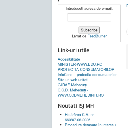
Introduceti adresa de e-mail:
Livrat de
FeedBurner
Link-uri utile
Accesibilitate
MINISTER-WWW.EDU.RO
PROTECȚIA CONSUMATORILOR -
InfoCons – protectia consumatorilor
Site-uri web unitati
CJRAE Mehedinți
C.C.D. Mehedinţi -
WWW.CCDMEHEDINTI.RO
Noutati ISJ MH
Hotărârea C.A. nr.
660/07.08.2026
Procedură detașare în interesul