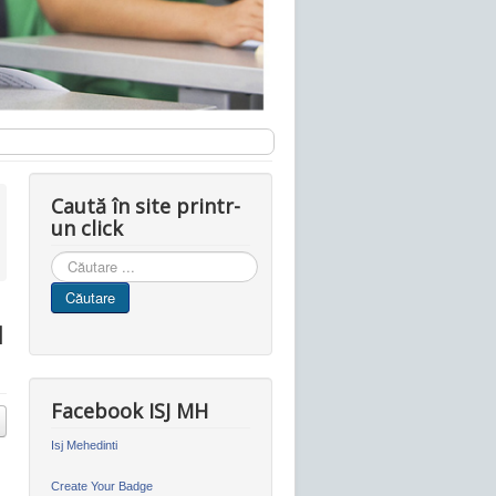
Caută în site printr-
un click
Cauta
in
Căutare
site
l
Facebook ISJ MH
Isj Mehedinti
Create Your Badge