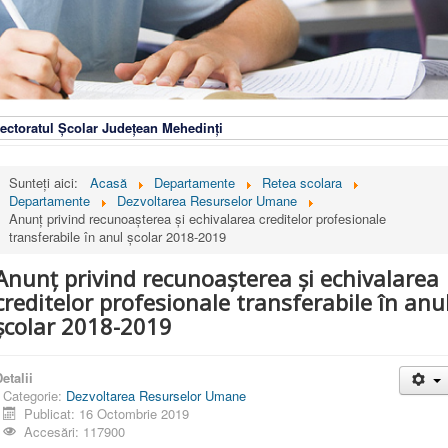
ectoratul Școlar Județean Mehedinți
Sunteți aici:
Acasă
Departamente
Retea scolara
Departamente
Dezvoltarea Resurselor Umane
Anunț privind recunoașterea și echivalarea creditelor profesionale
transferabile în anul școlar 2018-2019
Anunț privind recunoașterea și echivalarea
creditelor profesionale transferabile în anu
școlar 2018-2019
etalii
Categorie:
Dezvoltarea Resurselor Umane
Publicat: 16 Octombrie 2019
Accesări: 117900