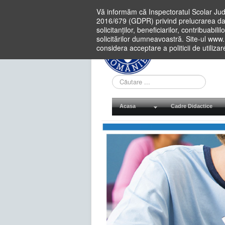
Vă informăm că Inspectoratul Scolar Jud
2016/679 (GDPR) privind prelucrarea dat
solicitanților, beneficiarilor, contribuabi
solicitărilor dumneavoastră. Site-ul www
considera acceptare a politicii de utiliza
Cauta
in
site
Acasa
Cadre Didactice