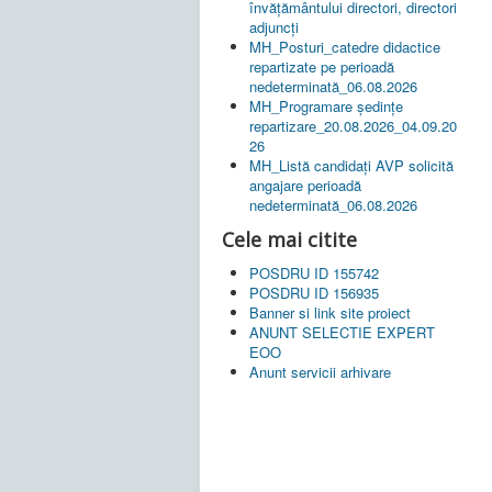
învățământului directori, directori
adjuncți
MH_Posturi_catedre didactice
repartizate pe perioadă
nedeterminată_06.08.2026
MH_Programare ședințe
repartizare_20.08.2026_04.09.20
26
MH_Listă candidați AVP solicită
angajare perioadă
nedeterminată_06.08.2026
Cele mai citite
POSDRU ID 155742
POSDRU ID 156935
Banner si link site proiect
ANUNT SELECTIE EXPERT
EOO
Anunt servicii arhivare