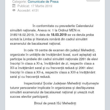
Categorie:
Comunicate de Presa
Publicat: 17 Martie 2019
Accesări: 4131
În conformitate cu prevederile Calendarului
simulării naționale, Anexa nr. 1 la Ordinul MEN nr.
3185/18.02.2019, în data de
18.03.2019
se va derula proba
scrisă la Limba şi literatura română din cadrul simulării
examenului de bacalaureat național.
In cele 19 centre de examen din județul Mehedinți,
organizate în unitățile de învățământ liceal, sunt așteptați să
participe la probele din cadrul simulării naționale 2261 de elevi
înscriși în clasa a XI-a, învățământ de zi, respectiv clasa a
XII-a învățământ seral și cu frecvență redusă și 2061 elevi
înscriși în clasa a XII-a, respectiv clasa a XIII-a învățământ
seral și cu frecvență redusă.
Inspectoratul Școlar Județean Mehedinți mulțumește
tuturor persoanelor implicate în organizarea și desfășurarea
simulării examenului de bacalaureat național și urează mult
succes elevilor participanți.
Biroul de presă ISJ Mehedinți