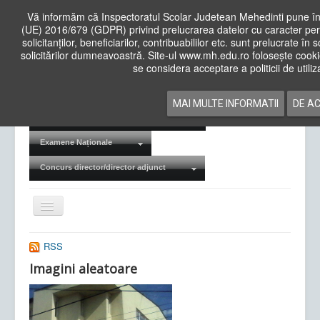
Vă informăm că Inspectoratul Scolar Judetean Mehedinti pune în
(UE) 2016/679 (GDPR) privind prelucrarea datelor cu caracter per
solicitanților, beneficiarilor, contribuabililor etc. sunt prelucrate 
solicitărilor dumneavoastră. Site-ul www.mh.edu.ro folosește cooki
Cauta
se considera acceptare a politicii de utili
in
site
Acasa
Cadre Didactice
MAI MULTE INFORMATII
DE A
Departamente
Proiecte
Examene Naționale
Concurs director/director adjunct
Comută
navigarea
RSS
Imagini aleatoare