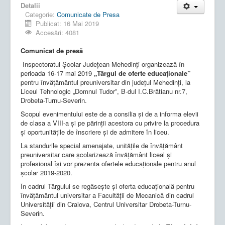
Detalii
Categorie:
Comunicate de Presa
Publicat: 16 Mai 2019
Accesări: 4081
Comunicat de presă
Inspectoratul Şcolar Judeţean Mehedinţi organizează în
perioada 16-17 mai 2019
„Târgul de oferte educaţionale”
pentru învăţământul preuniversitar din judeţul Mehedinţi, la
Liceul Tehnologic „Domnul Tudor”, B-dul I.C.Brătianu nr.7,
Drobeta-Turnu-Severin.
Scopul evenimentului este de a consilia şi de a informa elevii
de clasa a VIII-a şi pe părinţii acestora cu privire la procedura
şi oportunităţile de înscriere şi de admitere în liceu.
La standurile special amenajate, unităţile de învăţământ
preuniversitar care şcolarizează învăţământ liceal şi
profesional îşi vor prezenta ofertele educaţionale pentru anul
şcolar 2019-2020.
În cadrul Târgului se regăseşte şi oferta educaţională pentru
învăţământul universitar a Facultăţii de Mecanică din cadrul
Universităţii din Craiova, Centrul Universitar Drobeta-Turnu-
Severin.