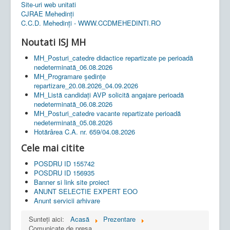
Site-uri web unitati
CJRAE Mehedinți
C.C.D. Mehedinţi - WWW.CCDMEHEDINTI.RO
Noutati ISJ MH
MH_Posturi_catedre didactice repartizate pe perioadă
nedeterminată_06.08.2026
MH_Programare ședințe
repartizare_20.08.2026_04.09.2026
MH_Listă candidați AVP solicită angajare perioadă
nedeterminată_06.08.2026
MH_Posturi_catedre vacante repartizate perioadă
nedeterminată_05.08.2026
Hotărârea C.A. nr. 659/04.08.2026
Cele mai citite
POSDRU ID 155742
POSDRU ID 156935
Banner si link site proiect
ANUNT SELECTIE EXPERT EOO
Anunt servicii arhivare
Sunteți aici:
Acasă
Prezentare
Comunicate de presa