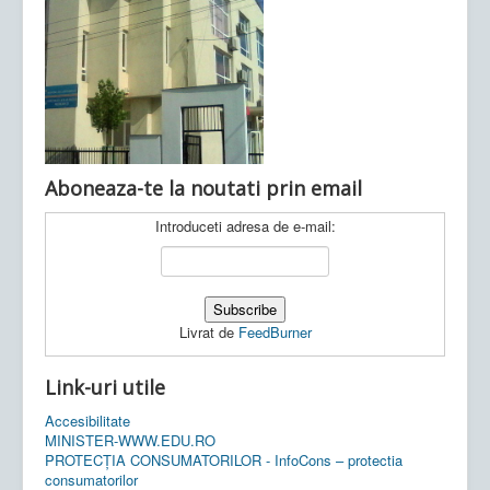
Ultimele articole:
Vi, 04.11.2022 -
Inspectoratul Școlar
Județean Mehedinți
Aboneaza-te la noutati prin email
Introduceti adresa de e-mail:
Livrat de
FeedBurner
Link-uri utile
Accesibilitate
MINISTER-WWW.EDU.RO
PROTECȚIA CONSUMATORILOR - InfoCons – protectia
consumatorilor