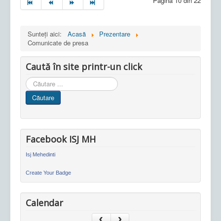
Pagina 10 din 22
Sunteți aici:
Acasă
Prezentare
Comunicate de presa
Caută în site printr-un click
Cauta
in
Căutare
site
Facebook ISJ MH
Isj Mehedinti
Create Your Badge
Calendar