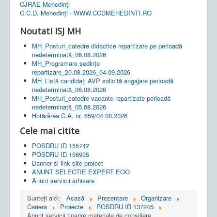
CJRAE Mehedinți
C.C.D. Mehedinţi - WWW.CCDMEHEDINTI.RO
Noutati ISJ MH
MH_Posturi_catedre didactice repartizate pe perioadă
nedeterminată_06.08.2026
MH_Programare ședințe
repartizare_20.08.2026_04.09.2026
MH_Listă candidați AVP solicită angajare perioadă
nedeterminată_06.08.2026
MH_Posturi_catedre vacante repartizate perioadă
nedeterminată_05.08.2026
Hotărârea C.A. nr. 659/04.08.2026
Cele mai citite
POSDRU ID 155742
POSDRU ID 156935
Banner si link site proiect
ANUNT SELECTIE EXPERT EOO
Anunt servicii arhivare
Sunteți aici:
Acasă
Prezentare
Organizare
Cariera
Proiecte
POSDRU ID 137245
Anunt servicii tiparire materiale de consiliere