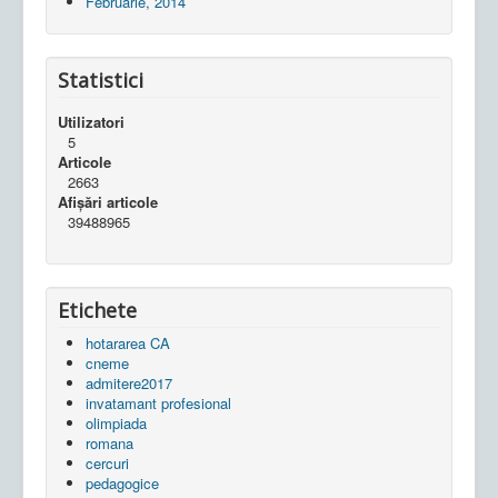
Februarie, 2014
Statistici
Utilizatori
5
Articole
2663
Afișări articole
39488965
Etichete
hotararea CA
cneme
admitere2017
invatamant profesional
olimpiada
romana
cercuri
pedagogice