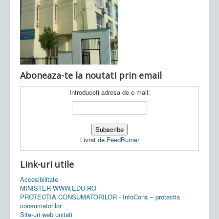
Ultimele articole:
Vi, 04.11.2022 -
Inspectoratul Școlar
Județean Mehedinți
Aboneaza-te la noutati prin email
Introduceti adresa de e-mail:
Livrat de
FeedBurner
Link-uri utile
Accesibilitate
MINISTER-WWW.EDU.RO
PROTECȚIA CONSUMATORILOR - InfoCons – protectia
consumatorilor
Site-uri web unitati