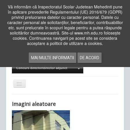
Vă informăm că Inspectoratul Scolar Judetean Mehedinti pune
în aplicare prevederile Regulamentului (UE) 2016/679 (GDPR)
privind prelucrarea datelor cu caracter personal. Datele cu
caracter personal ale solicitanților, beneficiarilor, contribuabililor
Cauta
etc. sunt prelucrate în scopuri legale pentru a putea răspunde
in
solicitărilor dumneavoastră. Site-ul www.mh.edu.ro folosește
site
cookies. Continuarea navigarii pe acest site se considera
Acasa
Cadre Didactice
acceptare a politicii de utilizare a cookies.
Departamente
Proiecte
MAI MULTE INFORMATII
DE ACORD
Examene Naționale
Concurs director/director adjunct
Comută
navigarea
Imagini aleatoare