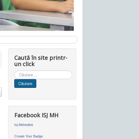
Caută în site printr-
un click
Cauta
in
Căutare
site
Facebook ISJ MH
Isj Mehedinti
Create Your Badge