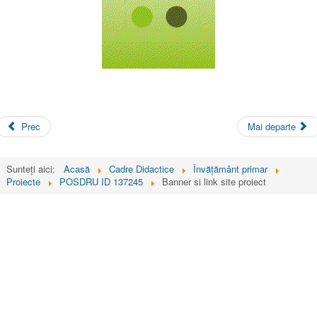
Prec
Mai departe
Sunteți aici:
Acasă
Cadre Didactice
Învățământ primar
Proiecte
POSDRU ID 137245
Banner si link site proiect