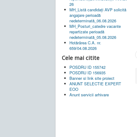
26
MH_Listă candidați AVP solicită
angajare perioadă
nedeterminată_06.08.2026
MH_Posturi_catedre vacante
repartizate perioadă
nedeterminată_05.08.2026
Hotărârea C.A. nr.
659/04.08.2026
Cele mai citite
POSDRU ID 155742
POSDRU ID 156935
Banner si link site proiect
ANUNT SELECTIE EXPERT
EOO
Anunt servicii arhivare