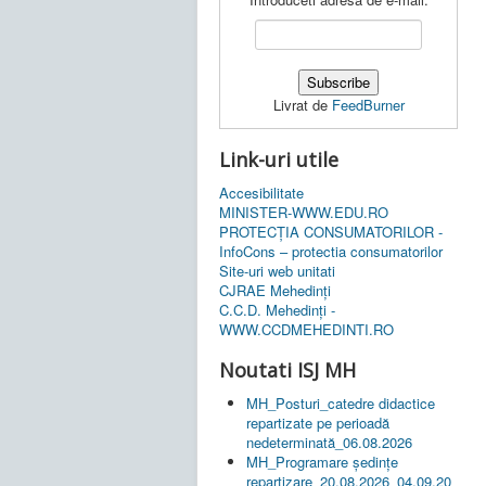
Livrat de
FeedBurner
Link-uri utile
Accesibilitate
MINISTER-WWW.EDU.RO
PROTECȚIA CONSUMATORILOR -
InfoCons – protectia consumatorilor
Site-uri web unitati
CJRAE Mehedinți
C.C.D. Mehedinţi -
WWW.CCDMEHEDINTI.RO
Noutati ISJ MH
MH_Posturi_catedre didactice
repartizate pe perioadă
nedeterminată_06.08.2026
MH_Programare ședințe
repartizare_20.08.2026_04.09.20