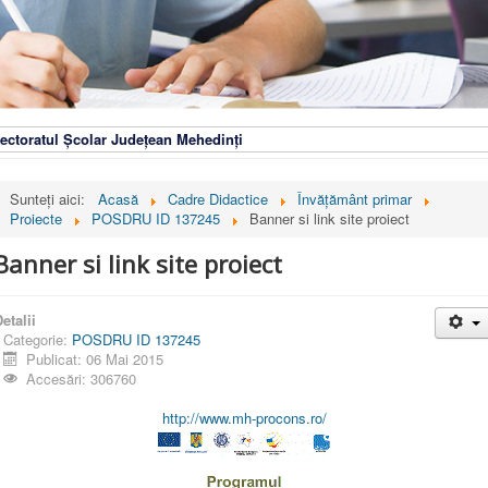
ectoratul Școlar Județean Mehedinți
Sunteți aici:
Acasă
Cadre Didactice
Învățământ primar
Proiecte
POSDRU ID 137245
Banner si link site proiect
Banner si link site proiect
etalii
Categorie:
POSDRU ID 137245
Publicat: 06 Mai 2015
Accesări: 306760
http://www.mh-procons.ro/