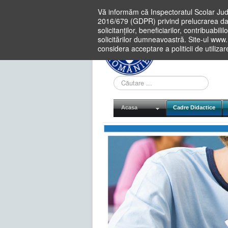
Vă informăm că Inspectoratul Scolar Jud
2016/679 (GDPR) privind prelucrarea dat
solicitanților, beneficiarilor, contribuabi
solicitărilor dumneavoastră. Site-ul www
considera acceptare a politicii de utiliza
Cauta
in
site
Acasa
Cadre Didactice