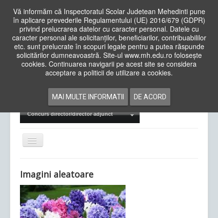
Vă informăm că Inspectoratul Scolar Judetean Mehedinti pune
în aplicare prevederile Regulamentului (UE) 2016/679 (GDPR)
privind prelucrarea datelor cu caracter personal. Datele cu
caracter personal ale solicitanților, beneficiarilor, contribuabililor
Cauta
etc. sunt prelucrate în scopuri legale pentru a putea răspunde
in
solicitărilor dumneavoastră. Site-ul www.mh.edu.ro folosește
site
cookies. Continuarea navigarii pe acest site se considera
Acasa
Cadre Didactice
acceptare a politicii de utilizare a cookies.
Departamente
Proiecte
MAI MULTE INFORMATII
DE ACORD
Examene Naționale
Concurs director/director adjunct
Comută
navigarea
Imagini aleatoare