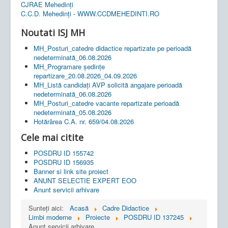
CJRAE Mehedinți
C.C.D. Mehedinţi - WWW.CCDMEHEDINTI.RO
Noutati ISJ MH
MH_Posturi_catedre didactice repartizate pe perioadă
nedeterminată_06.08.2026
MH_Programare ședințe
repartizare_20.08.2026_04.09.2026
MH_Listă candidați AVP solicită angajare perioadă
nedeterminată_06.08.2026
MH_Posturi_catedre vacante repartizate perioadă
nedeterminată_05.08.2026
Hotărârea C.A. nr. 659/04.08.2026
Cele mai citite
POSDRU ID 155742
POSDRU ID 156935
Banner si link site proiect
ANUNT SELECTIE EXPERT EOO
Anunt servicii arhivare
Sunteți aici:
Acasă
Cadre Didactice
Limbi moderne
Proiecte
POSDRU ID 137245
Anunt servicii arhivare