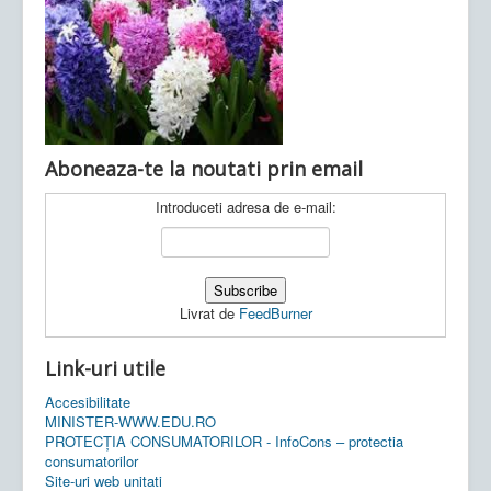
Ultimele articole:
Vi, 04.11.2022 -
Inspectoratul Școlar
Județean Mehedinți
Aboneaza-te la noutati prin email
Introduceti adresa de e-mail:
Livrat de
FeedBurner
Link-uri utile
Accesibilitate
MINISTER-WWW.EDU.RO
PROTECȚIA CONSUMATORILOR - InfoCons – protectia
consumatorilor
Site-uri web unitati