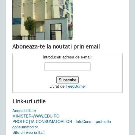
Ultimele articole:
Vi, 04.11.2022 -
Inspectoratul Școlar
Județean Mehedinți
Aboneaza-te la noutati prin email
Introduceti adresa de e-mail:
Livrat de
FeedBurner
Link-uri utile
Accesibilitate
MINISTER-WWW.EDU.RO
PROTECȚIA CONSUMATORILOR - InfoCons – protectia
consumatorilor
Site-uri web unitati