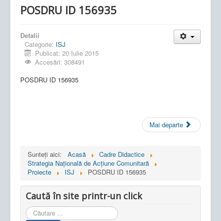
POSDRU ID 156935
Detalii
Categorie:
ISJ
Publicat: 20 Iulie 2015
Accesări: 308491
POSDRU ID 156935
Mai departe
Sunteți aici:
Acasă
Cadre Didactice
Strategia Naţională de Acţiune Comunitară
Proiecte
ISJ
POSDRU ID 156935
Caută în site printr-un click
Cauta
in