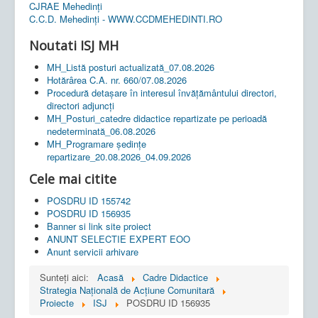
CJRAE Mehedinți
C.C.D. Mehedinţi - WWW.CCDMEHEDINTI.RO
Noutati ISJ MH
MH_Listă posturi actualizată_07.08.2026
Hotărârea C.A. nr. 660/07.08.2026
Procedură detașare în interesul învățământului directori,
directori adjuncți
MH_Posturi_catedre didactice repartizate pe perioadă
nedeterminată_06.08.2026
MH_Programare ședințe
repartizare_20.08.2026_04.09.2026
Cele mai citite
POSDRU ID 155742
POSDRU ID 156935
Banner si link site proiect
ANUNT SELECTIE EXPERT EOO
Anunt servicii arhivare
Sunteți aici:
Acasă
Cadre Didactice
Strategia Naţională de Acţiune Comunitară
Proiecte
ISJ
POSDRU ID 156935