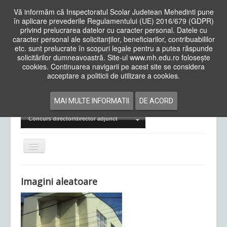
Vă informăm că Inspectoratul Scolar Judetean Mehedinti pune
în aplicare prevederile Regulamentului (UE) 2016/679 (GDPR)
privind prelucrarea datelor cu caracter personal. Datele cu
caracter personal ale solicitanților, beneficiarilor, contribuabililor
Cauta
etc. sunt prelucrate în scopuri legale pentru a putea răspunde
in
solicitărilor dumneavoastră. Site-ul www.mh.edu.ro folosește
site
cookies. Continuarea navigarii pe acest site se considera
Acasa
Cadre Didactice
acceptare a politicii de utilizare a cookies.
Departamente
Proiecte
MAI MULTE INFORMATII
DE ACORD
Examene Naționale
Concurs director/director adjunct
Comută
navigarea
Imagini aleatoare