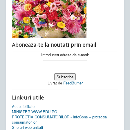
Ultimele articole:
Vi, 04.11.2022 -
Inspectoratul Școlar
Județean Mehedinți
Aboneaza-te la noutati prin email
Introduceti adresa de e-mail:
Livrat de
FeedBurner
Link-uri utile
Accesibilitate
MINISTER-WWW.EDU.RO
PROTECȚIA CONSUMATORILOR - InfoCons – protectia
consumatorilor
Site-uri web unitati