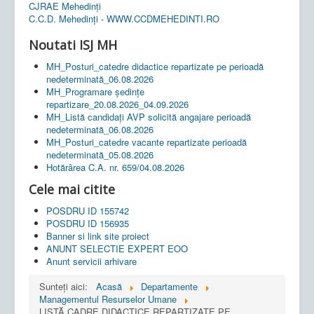
CJRAE Mehedinți
C.C.D. Mehedinţi - WWW.CCDMEHEDINTI.RO
Noutati ISJ MH
MH_Posturi_catedre didactice repartizate pe perioadă
nedeterminată_06.08.2026
MH_Programare ședințe
repartizare_20.08.2026_04.09.2026
MH_Listă candidați AVP solicită angajare perioadă
nedeterminată_06.08.2026
MH_Posturi_catedre vacante repartizate perioadă
nedeterminată_05.08.2026
Hotărârea C.A. nr. 659/04.08.2026
Cele mai citite
POSDRU ID 155742
POSDRU ID 156935
Banner si link site proiect
ANUNT SELECTIE EXPERT EOO
Anunt servicii arhivare
Sunteți aici:
Acasă
Departamente
Managementul Resurselor Umane
LISTĂ CADRE DIDACTICE REPARTIZATE PE