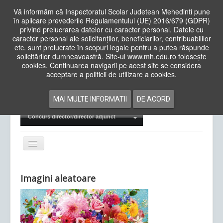
Vă informăm că Inspectoratul Scolar Judetean Mehedinti pune
în aplicare prevederile Regulamentului (UE) 2016/679 (GDPR)
privind prelucrarea datelor cu caracter personal. Datele cu
caracter personal ale solicitanților, beneficiarilor, contribuabililor
Cauta
etc. sunt prelucrate în scopuri legale pentru a putea răspunde
in
solicitărilor dumneavoastră. Site-ul www.mh.edu.ro folosește
site
cookies. Continuarea navigarii pe acest site se considera
Acasa
Cadre Didactice
acceptare a politicii de utilizare a cookies.
Departamente
Proiecte
MAI MULTE INFORMATII
DE ACORD
Examene Naționale
Concurs director/director adjunct
Comută
navigarea
Imagini aleatoare