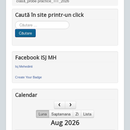
clasă_probe practice_TIT_2026
Caută în site printr-un click
Cauta
in
Căutare
site
Facebook ISJ MH
Isj Mehedinti
Create Your Badge
Calendar
Luna
Saptamana
Zi
Lista
Aug 2026