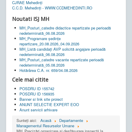
CJRAE Mehedinți
C.C.D. Mehedinţi - WWW.CCDMEHEDINTI.RO
Noutati ISJ MH
MH_Posturi_catedre didactice repartizate pe perioadă
nedeterminată_06.08.2026
MH_Programare ședințe
repartizare_20.08.2026_04.09.2026
MH_Listă candidați AVP solicită angajare perioadă
nedeterminată_06.08.2026
MH_Posturi_catedre vacante repartizate perioadă
nedeterminată_05.08.2026
Hotărârea C.A. nr. 659/04.08.2026
Cele mai citite
POSDRU ID 155742
POSDRU ID 156935
Banner si link site proiect
ANUNT SELECTIE EXPERT EOO
Anunt servicii arhivare
Sunteți aici:
Acasă
Departamente
Managementul Resurselor Umane
MH_Precizări organizare și desfășurare inspecții la