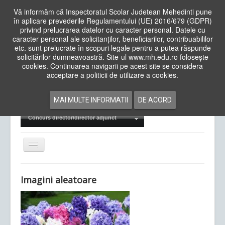
Vă informăm că Inspectoratul Scolar Judetean Mehedinti pune
în aplicare prevederile Regulamentului (UE) 2016/679 (GDPR)
privind prelucrarea datelor cu caracter personal. Datele cu
caracter personal ale solicitanților, beneficiarilor, contribuabililor
Cauta
etc. sunt prelucrate în scopuri legale pentru a putea răspunde
in
solicitărilor dumneavoastră. Site-ul www.mh.edu.ro folosește
site
cookies. Continuarea navigarii pe acest site se considera
Acasa
Cadre Didactice
acceptare a politicii de utilizare a cookies.
Departamente
Proiecte
MAI MULTE INFORMATII
DE ACORD
Examene Naționale
Concurs director/director adjunct
Comută
navigarea
Imagini aleatoare