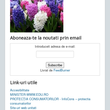
Ultimele articole:
Vi, 04.11.2022 -
Inspectoratul Școlar
Județean Mehedinți
Aboneaza-te la noutati prin email
Introduceti adresa de e-mail:
Livrat de
FeedBurner
Link-uri utile
Accesibilitate
MINISTER-WWW.EDU.RO
PROTECȚIA CONSUMATORILOR - InfoCons – protectia
consumatorilor
Site-uri web unitati