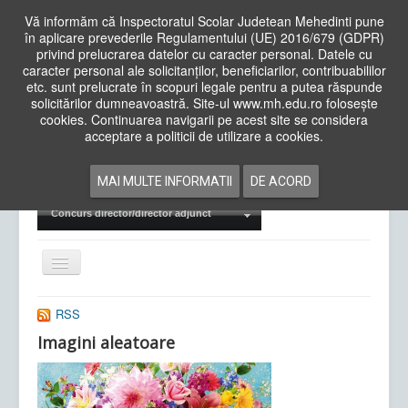
Vă informăm că Inspectoratul Scolar Judetean Mehedinti pune
în aplicare prevederile Regulamentului (UE) 2016/679 (GDPR)
privind prelucrarea datelor cu caracter personal. Datele cu
caracter personal ale solicitanților, beneficiarilor, contribuabililor
Cauta
etc. sunt prelucrate în scopuri legale pentru a putea răspunde
in
solicitărilor dumneavoastră. Site-ul www.mh.edu.ro folosește
site
cookies. Continuarea navigarii pe acest site se considera
Acasa
Cadre Didactice
acceptare a politicii de utilizare a cookies.
Departamente
Proiecte
MAI MULTE INFORMATII
DE ACORD
Examene Naționale
Concurs director/director adjunct
Comută
navigarea
RSS
Imagini aleatoare