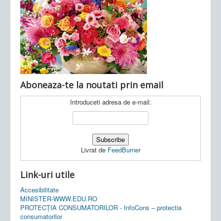
Ultimele articole:
Vi, 04.11.2022 -
Inspectoratul Școlar
Județean Mehedinți
Aboneaza-te la noutati prin email
Introduceti adresa de e-mail:
Livrat de
FeedBurner
Link-uri utile
Accesibilitate
MINISTER-WWW.EDU.RO
PROTECȚIA CONSUMATORILOR - InfoCons – protectia
consumatorilor