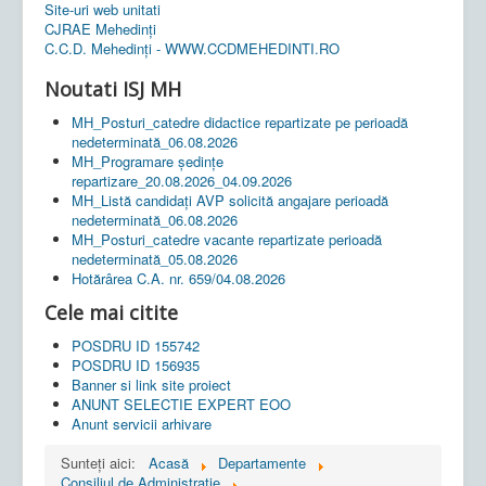
Site-uri web unitati
CJRAE Mehedinți
C.C.D. Mehedinţi - WWW.CCDMEHEDINTI.RO
Noutati ISJ MH
MH_Posturi_catedre didactice repartizate pe perioadă
nedeterminată_06.08.2026
MH_Programare ședințe
repartizare_20.08.2026_04.09.2026
MH_Listă candidați AVP solicită angajare perioadă
nedeterminată_06.08.2026
MH_Posturi_catedre vacante repartizate perioadă
nedeterminată_05.08.2026
Hotărârea C.A. nr. 659/04.08.2026
Cele mai citite
POSDRU ID 155742
POSDRU ID 156935
Banner si link site proiect
ANUNT SELECTIE EXPERT EOO
Anunt servicii arhivare
Sunteți aici:
Acasă
Departamente
Consiliul de Administratie