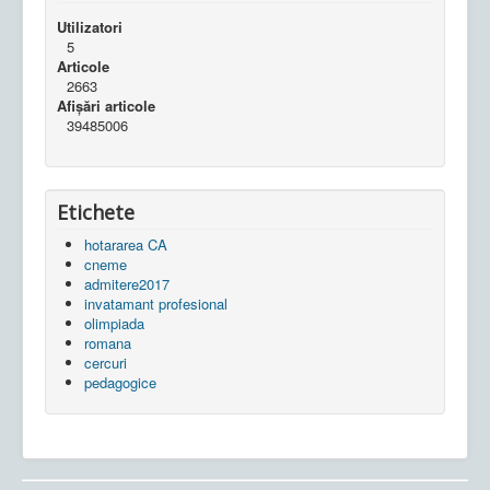
Utilizatori
5
Articole
2663
Afișări articole
39485006
Etichete
hotararea CA
cneme
admitere2017
invatamant profesional
olimpiada
romana
cercuri
pedagogice