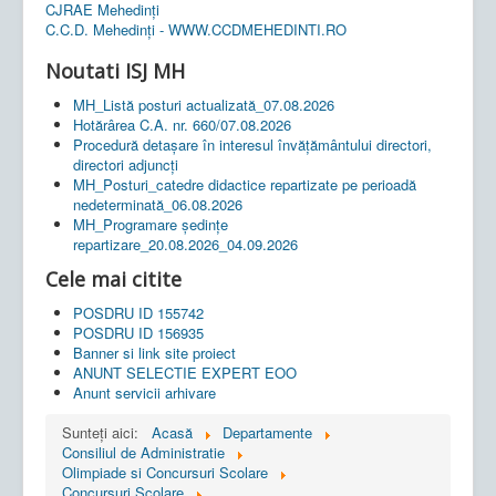
CJRAE Mehedinți
C.C.D. Mehedinţi - WWW.CCDMEHEDINTI.RO
Noutati ISJ MH
MH_Listă posturi actualizată_07.08.2026
Hotărârea C.A. nr. 660/07.08.2026
Procedură detașare în interesul învățământului directori,
directori adjuncți
MH_Posturi_catedre didactice repartizate pe perioadă
nedeterminată_06.08.2026
MH_Programare ședințe
repartizare_20.08.2026_04.09.2026
Cele mai citite
POSDRU ID 155742
POSDRU ID 156935
Banner si link site proiect
ANUNT SELECTIE EXPERT EOO
Anunt servicii arhivare
Sunteți aici:
Acasă
Departamente
Consiliul de Administratie
Olimpiade si Concursuri Scolare
Concursuri Scolare