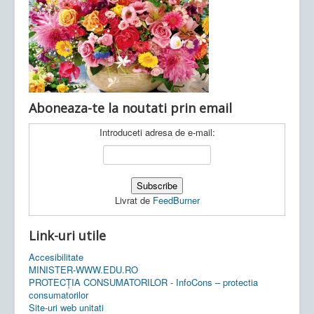
Ultimele articole:
Vi, 04.11.2022 -
Inspectoratul Școlar
Județean Mehedinți
Aboneaza-te la noutati prin email
Introduceti adresa de e-mail:
Livrat de
FeedBurner
Link-uri utile
Accesibilitate
MINISTER-WWW.EDU.RO
PROTECȚIA CONSUMATORILOR - InfoCons – protectia
consumatorilor
Site-uri web unitati