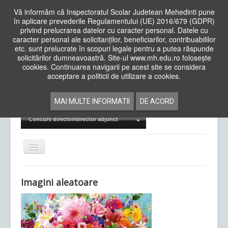
Vă informăm că Inspectoratul Scolar Judetean Mehedinti pune
în aplicare prevederile Regulamentului (UE) 2016/679 (GDPR)
privind prelucrarea datelor cu caracter personal. Datele cu
caracter personal ale solicitanților, beneficiarilor, contribuabililor
Cauta
etc. sunt prelucrate în scopuri legale pentru a putea răspunde
in
solicitărilor dumneavoastră. Site-ul www.mh.edu.ro folosește
site
cookies. Continuarea navigarii pe acest site se considera
Acasa
Cadre Didactice
acceptare a politicii de utilizare a cookies.
Departamente
Proiecte
MAI MULTE INFORMATII
DE ACORD
Examene Naționale
Concurs director/director adjunct
Comută
navigarea
Imagini aleatoare