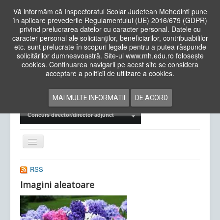
Vă informăm că Inspectoratul Scolar Judetean Mehedinti pune
în aplicare prevederile Regulamentului (UE) 2016/679 (GDPR)
privind prelucrarea datelor cu caracter personal. Datele cu
caracter personal ale solicitanților, beneficiarilor, contribuabililor
Cauta
etc. sunt prelucrate în scopuri legale pentru a putea răspunde
in
solicitărilor dumneavoastră. Site-ul www.mh.edu.ro folosește
site
cookies. Continuarea navigarii pe acest site se considera
Acasa
Cadre Didactice
acceptare a politicii de utilizare a cookies.
Departamente
Proiecte
MAI MULTE INFORMATII
DE ACORD
Examene Naționale
Concurs director/director adjunct
Comută
navigarea
RSS
Imagini aleatoare