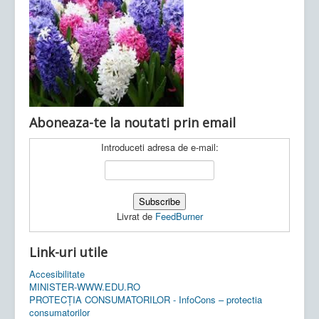
Ultimele articole:
Vi, 04.11.2022 -
Inspectoratul Școlar
Județean Mehedinți
Aboneaza-te la noutati prin email
Introduceti adresa de e-mail:
Livrat de
FeedBurner
Link-uri utile
Accesibilitate
MINISTER-WWW.EDU.RO
PROTECȚIA CONSUMATORILOR - InfoCons – protectia
consumatorilor