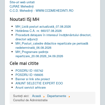
Site-uri web unitati
CJRAE Mehedinți
C.C.D. Mehedinţi - WWW.CCDMEHEDINTI.RO
Noutati ISJ MH
MH_Listă posturi actualizată_07.08.2026
Hotărârea C.A. nr. 660/07.08.2026
Procedură detașare în interesul învățământului directori,
directori adjuncți
MH_Posturi_catedre didactice repartizate pe perioadă
nedeterminată_06.08.2026
MH_Programare ședințe
repartizare_20.08.2026_04.09.2026
Cele mai citite
POSDRU ID 155742
POSDRU ID 156935
Banner si link site proiect
ANUNT SELECTIE EXPERT EOO
Anunt servicii arhivare
Sunteți aici:
Acasă
Departamente
Consiliul de Administratie