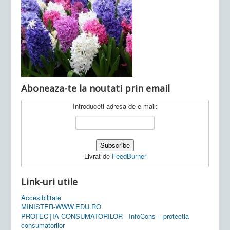
Ultimele articole:
Vi, 04.11.2022 -
Inspectoratul Școlar
Județean Mehedinți
Aboneaza-te la noutati prin email
Introduceti adresa de e-mail:
Livrat de
FeedBurner
Link-uri utile
Accesibilitate
MINISTER-WWW.EDU.RO
PROTECȚIA CONSUMATORILOR - InfoCons – protectia
consumatorilor