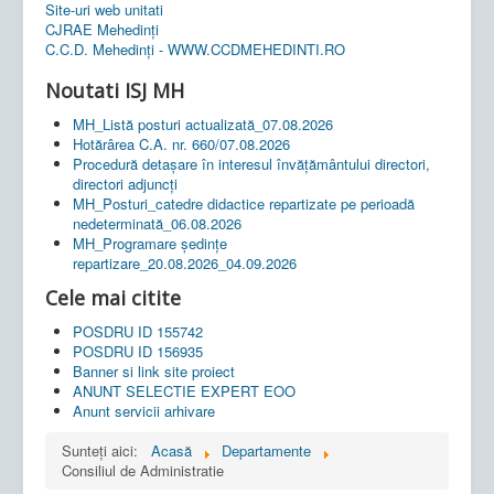
Site-uri web unitati
CJRAE Mehedinți
C.C.D. Mehedinţi - WWW.CCDMEHEDINTI.RO
Noutati ISJ MH
MH_Listă posturi actualizată_07.08.2026
Hotărârea C.A. nr. 660/07.08.2026
Procedură detașare în interesul învățământului directori,
directori adjuncți
MH_Posturi_catedre didactice repartizate pe perioadă
nedeterminată_06.08.2026
MH_Programare ședințe
repartizare_20.08.2026_04.09.2026
Cele mai citite
POSDRU ID 155742
POSDRU ID 156935
Banner si link site proiect
ANUNT SELECTIE EXPERT EOO
Anunt servicii arhivare
Sunteți aici:
Acasă
Departamente
Consiliul de Administratie