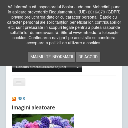
Vă informăm că Inspectoratul Scolar Judetean Mehedinti pune
în aplicare prevederile Regulamentului (UE) 2016/679 (GDPR)
privind prelucrarea datelor cu caracter personal. Datele cu
caracter personal ale solicitanților, beneficiarilor, contribuabililor
Cauta
etc. sunt prelucrate în scopuri legale pentru a putea răspunde
in
solicitărilor dumneavoastră. Site-ul www.mh.edu.ro folosește
site
cookies. Continuarea navigarii pe acest site se considera
Acasa
Cadre Didactice
acceptare a politicii de utilizare a cookies.
Departamente
Proiecte
MAI MULTE INFORMATII
DE ACORD
Examene Naționale
Concurs director/director adjunct
Comută
navigarea
RSS
Imagini aleatoare